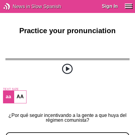
Sign In
News in Slow Spanish
Practice your pronunciation
TEXT SIZE
aa
AA
¿Por qué seguir incentivando a la gente a que huya del
régimen comunista?