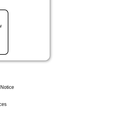
w
 Notice
ces