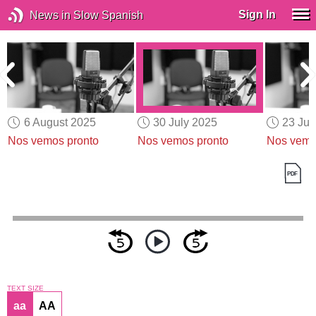
Sign In
News in Slow Spanish
6 August 2025
30 July 2025
23 Jul
Nos vemos pronto
Nos vemos pronto
Nos vemo
TEXT SIZE
aa
AA