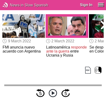
Sign In
News in Slow Spanish
9 March 2022
2 March 2022
2 Mar
FMI anuncia nuevo
Latinoamérica
responde
Se despen
acuerdo con Argentina
ante la guerra
entre
en Colom
Ucrania y Rusia