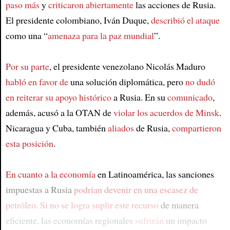
paso más
y
criticaron abiertamente
las acciones de Rusia.
El presidente colombiano, Iván Duque,
describió el ataque
como una “
amenaza para la paz mundial
”.
Por su parte
, el presidente venezolano Nicolás Maduro
habló en favor de
una solución diplomática, pero
no dudó
en reiterar su apoyo histórico
a Rusia. En su
comunicado
,
además, acusó a la OTAN de
violar los acuerdos de Minsk
.
Nicaragua y Cuba, también
aliados
de Rusia,
compartieron
esta posición
.
En cuanto a la economía
en Latinoamérica, las sanciones
impuestas a Rusia
podrían devenir en una escasez de
petróleo
.
Si no se logra suplir este recurso
de manera
eficiente, las economías regionales
sufrirán
un impacto