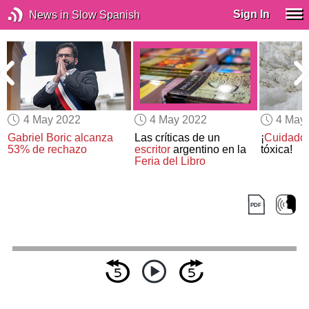
Sign In
News in Slow Spanish
4 May 2022
4 May 2022
4 May
Gabriel Boric alcanza
Las críticas de un
¡
Cuidado
53% de rechazo
escritor
argentino en la
tóxica!
Feria del Libro