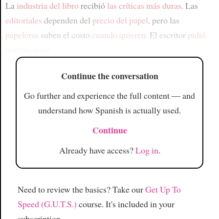
La
industria del libro
recibió
las críticas más duras
. Las
editoriales
dependen del
precio del papel
, pero las
papeleras
suben el costo
cuando quieren
. El escritor
pidió
por una regu
Continue the conversation
Go further and experience the full content — and
understand how Spanish is actually used.
Continue
Already have access?
Log in
.
Need to review the basics? Take our
Get Up To
Speed (G.U.T.S.)
course. It's included in your
subscription.