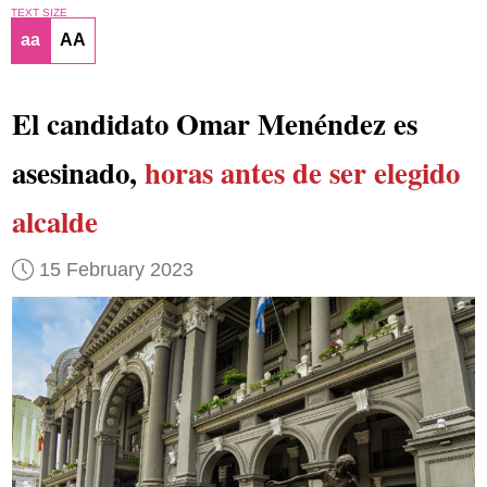
TEXT SIZE
aa
AA
El candidato Omar Menéndez es
asesinado,
horas antes de ser elegido
alcalde
15 February 2023