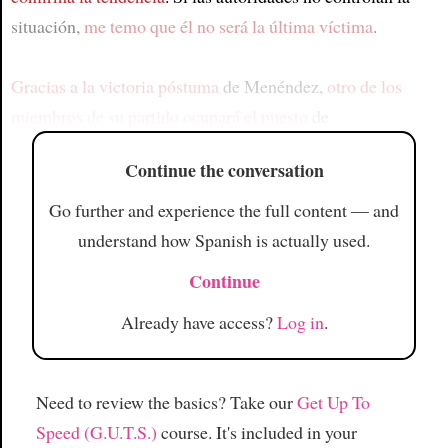
situación,
me temo que él no será la última víctima
.
Gracias a la victoria póstuma
de Menéndez,
otro de los
miembros de su partido ocupará el puesto
de
Continue the conversation
Go further and experience the full content — and
understand how Spanish is actually used.
Continue
Already have access?
Log in
.
Need to review the basics? Take our
Get Up To
Speed (G.U.T.S.)
course. It's included in your