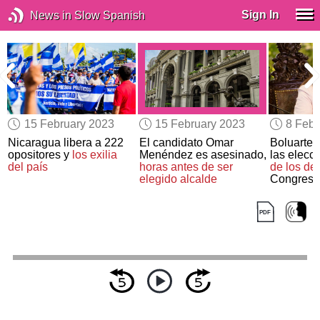
Sign In
News in Slow Spanish
15 February 2023
15 February 2023
8 Febr
Nicaragua libera a 222
El candidato Omar
Boluarte 
l
opositores y
los exilia
Menéndez es asesinado,
las elecc
del país
horas antes de ser
de los de
elegido alcalde
Congreso