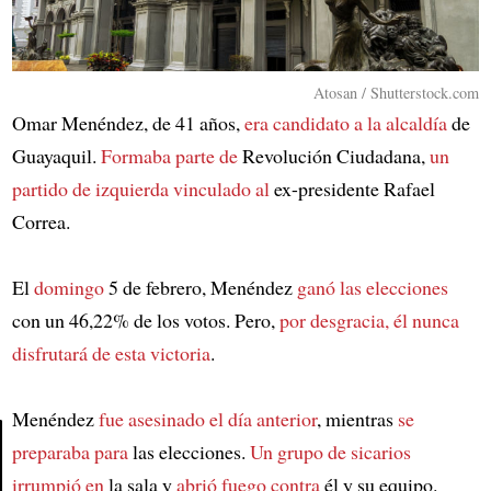
Atosan / Shutterstock.com
Omar Menéndez, de 41 años,
era candidato a la alcaldía
de
Guayaquil.
Formaba parte de
Revolución Ciudadana,
un
partido de izquierda vinculado al
ex-presidente Rafael
Correa.
El
domingo
5 de febrero, Menéndez
ganó las elecciones
con un 46,22% de los votos. Pero,
por desgracia, él nunca
disfrutará de esta victoria
.
Menéndez
fue asesinado el día anterior
, mientras
se
preparaba para
las elecciones.
Un grupo de sicarios
irrumpió en
la sala y
abrió fuego contra
él y su equipo.
Article