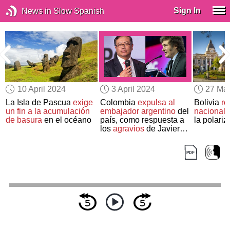
Sign In
News in Slow Spanish
10 April 2024
3 April 2024
27 Ma
La Isla de Pascua
exige
Colombia
expulsa al
Bolivia
re
un fin a la acumulación
embajador argentino
del
nacional 
de basura
en el océano
país, como respuesta a
la polariz
los
agravios
de Javier
Milei