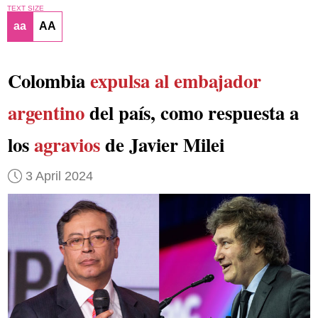
TEXT SIZE
aa
AA
Colombia
expulsa al embajador
argentino
del país, como respuesta a
los
agravios
de Javier Milei
3 April 2024