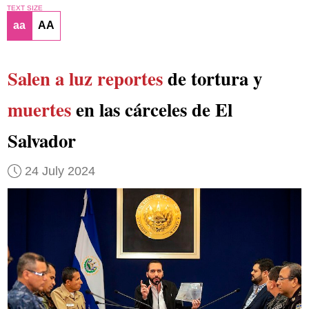
TEXT SIZE
aa
AA
Salen a luz reportes
de tortura y
muertes
en las cárceles de El
Salvador
24 July 2024