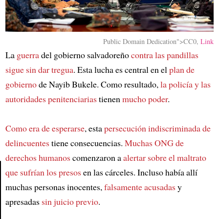
Public Domain Dedication">CC0,
Link
La
guerra
del gobierno salvadoreño
contra las pandillas
sigue sin dar tregua
. Esta lucha es central en el
plan de
gobierno
de Nayib Bukele. Como resultado,
la policía y las
autoridades penitenciarias
tienen
mucho poder
.
Como era de esperarse
, esta
persecución indiscriminada de
delincuentes
tiene consecuencias.
Muchas ONG de
derechos humanos
comenzaron a
alertar sobre el maltrato
que sufrían los presos
en las cárceles. Incluso había allí
muchas personas inocentes,
falsamente acusadas
y
Article
apresadas
sin juicio previo
.