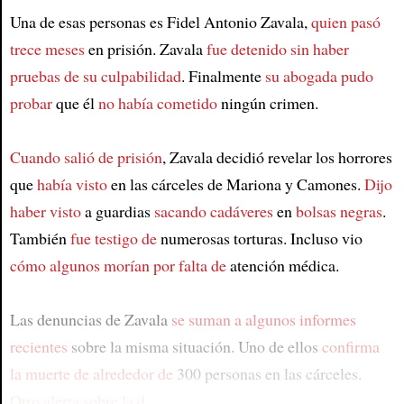
Una de esas personas es Fidel Antonio Zavala,
quien pasó
trece meses
en prisión. Zavala
fue detenido sin haber
pruebas de su culpabilidad
. Finalmente
su abogada pudo
probar
que él
no había cometido
ningún crimen.
Cuando salió de prisión
, Zavala decidió revelar los horrores
que
había visto
en las cárceles de Mariona y Camones.
Dijo
haber visto
a guardias
sacando cadáveres
en
bolsas negras
.
También
fue testigo de
numerosas torturas. Incluso vio
cómo algunos morían por falta de
atención médica.
Las denuncias de Zavala
se suman a algunos informes
recientes
sobre la misma situación. Uno de ellos
confirma
la muerte de alrededor de
300 personas en las cárceles.
Otro alerta sobre la d