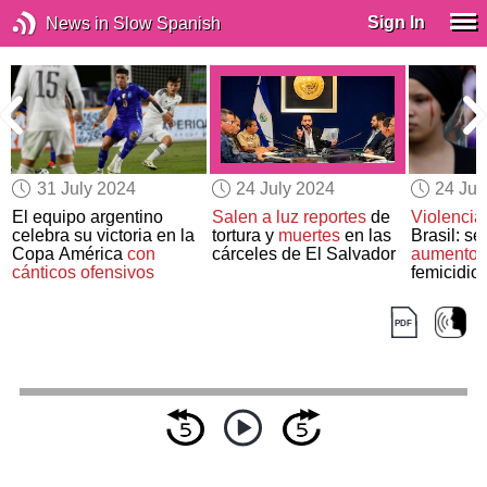
Sign In
News in Slow Spanish
31 July 2024
24 July 2024
24 Jul
El equipo argentino
Salen a luz reportes
de
Violencia
celebra su victoria en la
tortura y
muertes
en las
Brasil: s
,
Copa América
con
cárceles de El Salvador
aumento 
cánticos ofensivos
femicidio
violacion