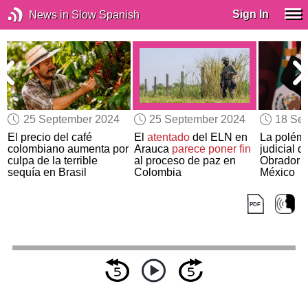
Sign In
News in Slow Spanish
25 September 2024
25 September 2024
18 Se
El precio del café
El
atentado
del ELN en
La polémi
colombiano aumenta por
Arauca
parece poner fin
judicial 
culpa de la terrible
al proceso de paz en
Obrador 
sequía en Brasil
Colombia
México