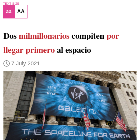
TEXT SIZE
aa
AA
Dos
milmillonarios
compiten
por
llegar primero
al espacio
7 July 2021