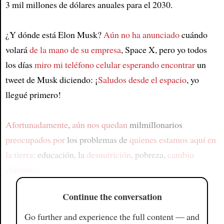
3 mil millones de dólares anuales para el 2030.
¿Y dónde está Elon Musk?
Aún no ha anunciado
cuándo
volará
de la mano de su empresa
, Space X, pero yo todos
los días
miro mi teléfono celular
esperando encontrar
un
tweet de Musk diciendo: ¡
Saludos desde el espacio
, yo
llegué primero!
Afortunadamente
,
aún nos quedan
milmillonarios
preocupados por
los problemas de
quienes estamos aquí en
la tierra
: educación, la
desnutrición
, pobreza,
cambio
climático
...
Continue the conversation
Go further and experience the full content — and