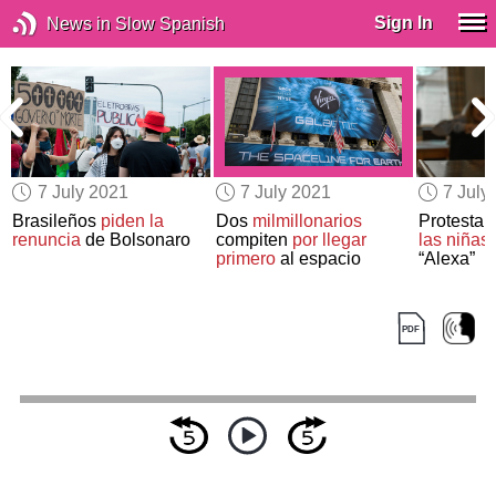
Sign In
News in Slow Spanish
7 July 2021
7 July 2021
7 July
Brasileños
piden la
Dos
milmillonarios
Protestan
renuncia
de Bolsonaro
compiten
por llegar
las niñas
primero
al espacio
“Alexa”