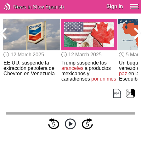
Sign In
News in Slow Spanish
12 March 2025
12 March 2025
5 Mar
a
EE.UU. suspende la
Trump suspende los
Un buque 
extracción petrolera de
aranceles
a productos
venezola
a
Chevron en Venezuela
mexicanos y
paz
en la 
canadienses
por un mes
Esequibo