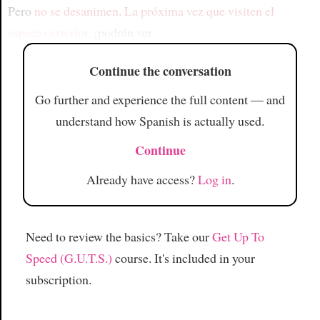
Pero
no se desanimen
.
La próxima vez que visiten el
espacio exterior
, ¡podrán ver
Continue the conversation
Go further and experience the full content — and
understand how Spanish is actually used.
Continue
Already have access?
Log in
.
Need to review the basics? Take our
Get Up To
Speed (G.U.T.S.)
course. It's included in your
subscription.