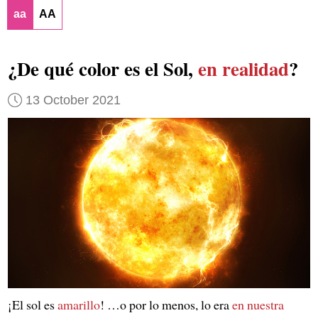
aa
AA
¿De qué color es el Sol,
en realidad
?
13 October 2021
¡El sol es
amarillo
! …o por lo menos, lo era
en nuestra