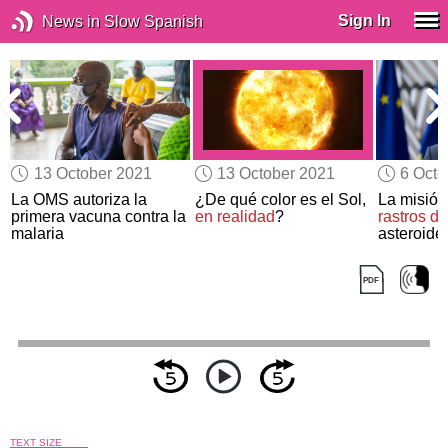
Sign In
News in Slow Spanish
13 October 2021
13 October 2021
6 Octo
La OMS autoriza la
¿De qué color es el Sol,
La misión
primera vacuna contra la
en realidad
?
rastros de
malaria
asteroide
TEXT SIZE