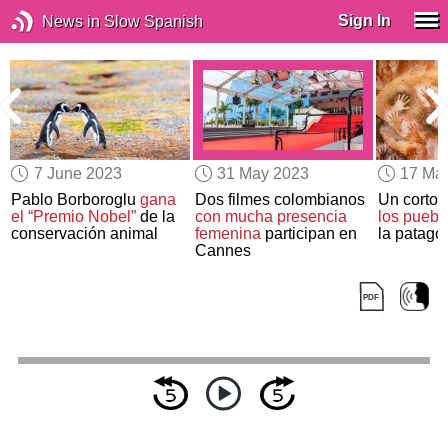
Sign In
News in Slow Spanish
7 June 2023
31 May 2023
17 Ma
Pablo Borboroglu
gana
Dos filmes colombianos
Un corto
el “Premio Nobel”
de la
con mucha presencia
los puebl
conservación animal
femenina
participan en
la patago
Cannes