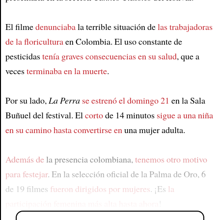
El filme
denunciaba
la terrible situación de
las trabajadoras
de la floricultura
en Colombia. El uso constante de
pesticidas
tenía graves consecuencias en su salud
, que a
veces
terminaba en la muerte
.
Por su lado,
La Perra
se estrenó el domingo 21
en la Sala
Buñuel del festival. El
corto
de 14 minutos
sigue a una niña
en su camino hasta convertirse en
una mujer adulta.
Además de
la presencia colombiana,
tenemos otro motivo
para festejar
. En la selección oficial de la Palma de Oro, 6
de 19 filmes
fueron dirigidos por mujeres
. ¡Es
la
participación femenina más alta hasta ahora
!