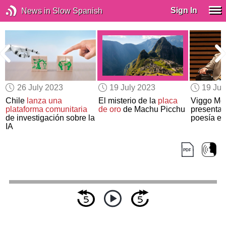
Sign In
News in Slow Spanish
26 July 2023
19 July 2023
19 Jul
0
Chile
lanza una
El misterio de la
placa
Viggo Mo
plataforma comunitaria
de oro
de Machu Picchu
presenta s
de investigación sobre la
poesía en
IA