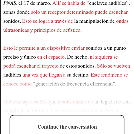
PNAS
, el 17 de marzo.
Allí se habla de
“enclaves audibles”,
zonas donde
sólo un receptor determinado puede escuchar
sonidos.
Esto se logra a través de
la manipulación de
ondas
ultrasónicas y principios de acústica
.
Esto le permite a un dispositivo enviar
sonidos a un punto
preciso y único
en el espacio
. De hecho,
ni siquiera se
podrá escuchar el trayecto
de estos sonidos.
Sólo se vuelven
audibles
una vez que llegan a
su destino.
Este fenómeno se
conoce como
“generación de frecuencia diferencial”.
Todavía hay desafíos que resolver antes de
la llegada de esta
tecnología al público.
Pero pronto podremos disfrutar
Continue the conversation