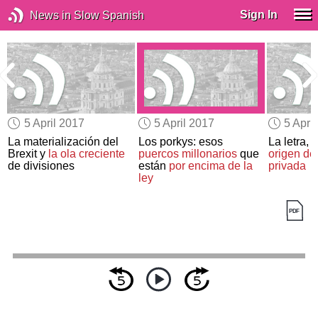
Sign In
News in Slow Spanish
5 April 2017
5 April 2017
5 Apri
La materialización del
Los porkys: esos
La letra, 
Brexit y
la ola creciente
puercos millonarios
que
origen de
de divisiones
están
por encima de la
privada
ley