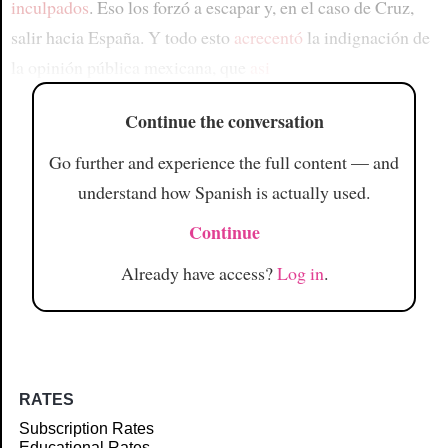
inculpados
. Eso los forzó a escapar y, en el caso de Cruz,
salir hacia España. Y todo esto
acrecentó
la indignación de
la opinión pública mexicana, que
asi
Continue the conversation
Go further and experience the full content — and
understand how Spanish is actually used.
Continue
Already have access?
Log in
.
RATES
Subscription Rates
Educational Rates