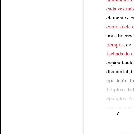
cada vez más
elementos e
como suele o
unos líderes
tiempos
, de
fachada de u
expandiend
dictatorial,
oposición. 
Filipinas de 
ejemplos. A 
caso de que 