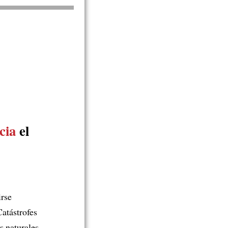
cia
el
irse
Catástrofes
s naturales