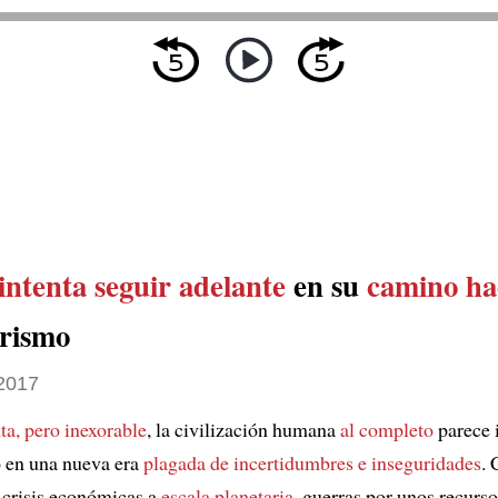
intenta seguir adelante
en su
camino ha
arismo
 2017
ta, pero inexorable
, la civilización humana
al completo
parece 
 en una nueva era
plagada de incertidumbres e inseguridades
. 
, crisis económicas a
escala planetaria
, guerras por unos recurso