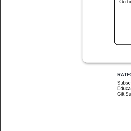
Go fu
RATE
Subscr
Educat
Gift S