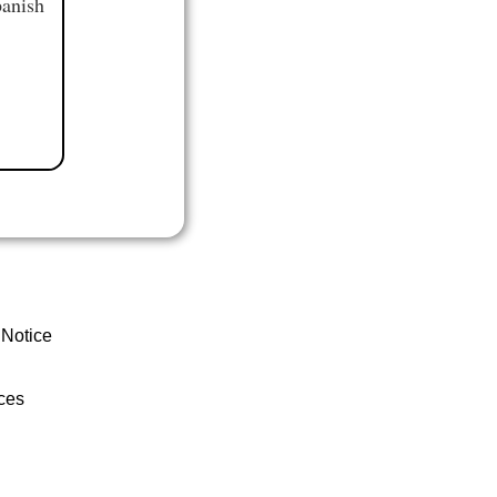
panish
 Notice
ces