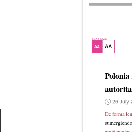
TEXT SIZE
aa
AA
Polonia
autorit
26 July
De forma len
sumergiendo
Article
ambientales