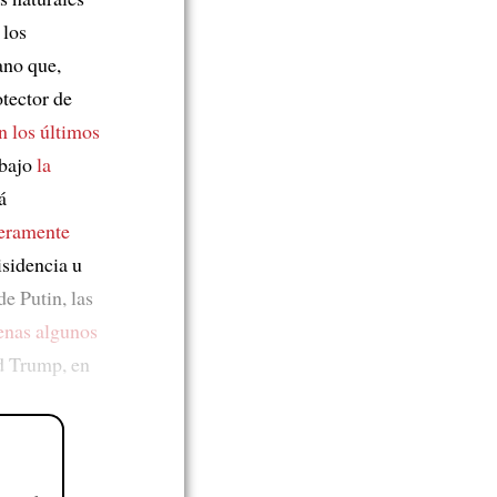
 los
ano que,
tector de
n los últimos
bajo
la
á
nteramente
isidencia u
de Putin, las
enas algunos
d Trump, en