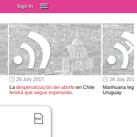
Sign In
SIGN IN
Spanish (Spain)
Spanish (Latino)
SUBSCRIBE
EDUCATIONAL LICENSES
GIFT CARDS
26 July 2017
26 July 201
OTHER LANGUAGES
La
despenalización del aborto
en Chile
Marihuana legal
tendrá que seguir esperando
.
Uruguay
ABOUT US
ADJUST COLORS