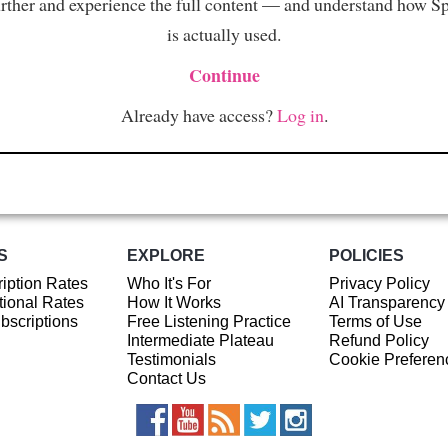
rther and experience the full content — and understand how S
is actually used.
Continue
Already have access?
Log in
.
S
EXPLORE
POLICIES
iption Rates
Who It's For
Privacy Policy
ional Rates
How It Works
AI Transparency
ubscriptions
Free Listening Practice
Terms of Use
Intermediate Plateau
Refund Policy
Testimonials
Cookie Preferen
Contact Us