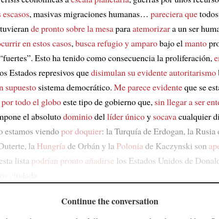
 escasos
, masivas migraciones humanas…
pareciera que
todos
stuvieran
de pronto sobre la mesa
para
atemorizar
a un ser hum
currir en estos casos
,
busca refugio y amparo
bajo el
manto
pro
 “fuertes”. Esto ha tenido como consecuencia la proliferación,
e
 los Estados represivos que
disimulan su evidente autoritarismo
n supuesto
sistema democrático.
Me parece evidente
que se est
o
por todo el globo
este tipo de gobierno que,
sin llegar a ser e
 impone el absoluto
dominio
del
líder único
y
socava
cualquier d
Lo estamos viendo
por doquier
: la Turquía de Erdogan, la Rusia 
Duterte, la
Hungría
de Orbán y la
Polonia
de Kaczynski son
ap
esta lista
podrían pronto añadirse
los Estados Unidos de Donal
los ciudada
Continue the conversation