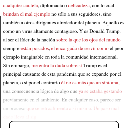
cualquier cautela
, diplomacia o
delicadeza
, con lo cual
brindan el mal ejemplo
no sólo a sus seguidores, sino
también a otros dirigentes alrededor del planeta. Aquello es
como un virus altamente contagioso. Y es Donald Trump,
Article
al ser el líder de la nación
sobre la que los ojos del mundo
siempre
están posados
,
el encargado de servir como
el peor
ejemplo imaginable en toda la comunidad internacional.
Sin embargo,
me entra la duda sobre si
Trump es el
principal causante de esta pandemia que se expande por el
planeta, o si por el contrario
él no es más que un síntoma
,
una consecuencia lógica de algo que
ya se estaba gestando
previamente en el ambiente. En cualquier caso, parece ser
un proceso
que se retroalimenta a sí mismo
.
Un paso mal
dado lleva al sig