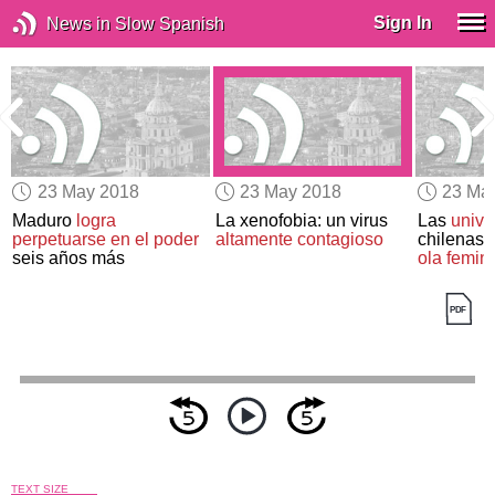
Sign In
News in Slow Spanish
23 May 2018
23 May 2018
23 Ma
Maduro
logra
La xenofobia: un virus
Las
unive
perpetuarse en el poder
altamente contagioso
chilenas
seis años más
ola femini
TEXT SIZE