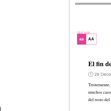
TEXT SIZE
aa
AA
El fin 
28 Dec
Tristemente,
muchos casos
del resto de