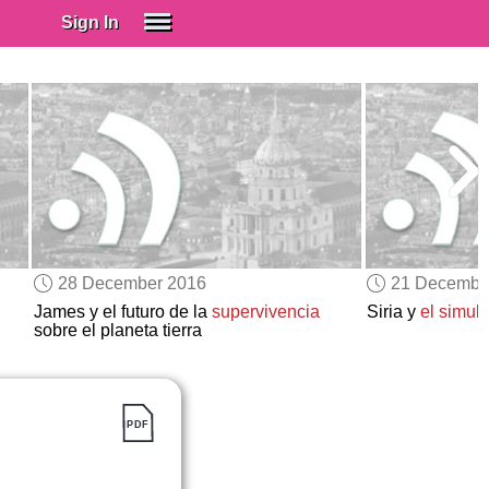
Sign In
SIGN IN
Spanish (Spain)
Spanish (Latino)
SUBSCRIBE
EDUCATIONAL LICENSES
GIFT CARDS
28 December 2016
21 Decembe
OTHER LANGUAGES
James y el futuro de la
supervivencia
Siria y
el simul
sobre el planeta tierra
ABOUT US
ADJUST COLORS