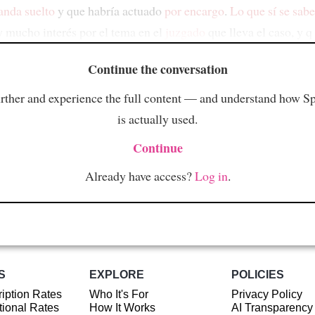
anda suelto
y que habría actuado
por encargo
.
Lo que sí se sabe
y mucho interés por el tema en el
juzgado
que lleva el caso, y q
Continue the conversation
rther and experience the full content — and understand how S
is actually used.
Continue
Already have access?
Log in
.
S
EXPLORE
POLICIES
iption Rates
Who It's For
Privacy Policy
ional Rates
How It Works
AI Transparency