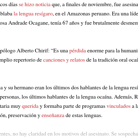
cos días
se hizo noticia
que, a finales de noviembre, fue asesin
ablaba
la lengua resígaro
, en el Amazonas peruano. Era una líd
Rosa Andrade Ocagane, tenía 67 años y fue brutalmente desme
opólogo Alberto Chirif: “Es una
pérdida
enorme para la human
mplio repertorio de
canciones y relatos
de la tradición oral oca
a y su hermano eran los últimos dos hablantes de la lengua resí
 personas, los últimos hablantes de la lengua ocaína. Además, R
itaria muy
querida
y formaba parte de programas
vinculados
a l
ón, preservación y
enseñanza
de estas lenguas.
entes, no hay claridad en los motivos del asesinato. Se sospech