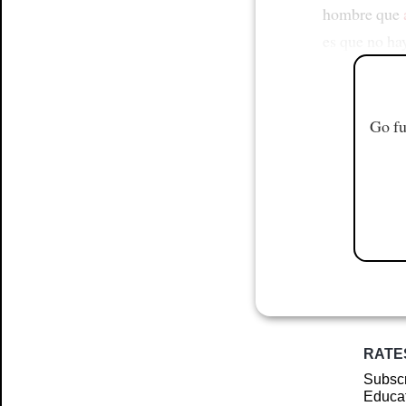
hombre que
es que no ha
Go fu
RATE
Subscr
Educat