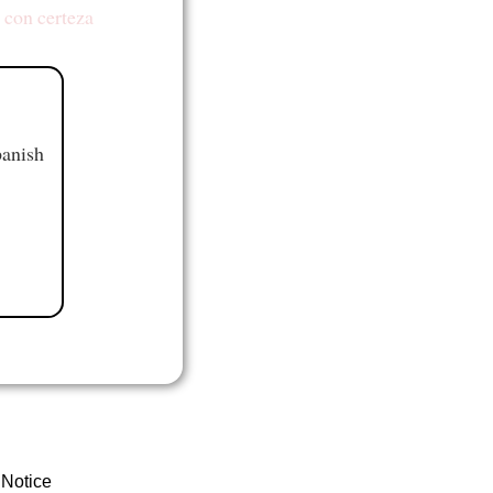
 con certeza
panish
 Notice