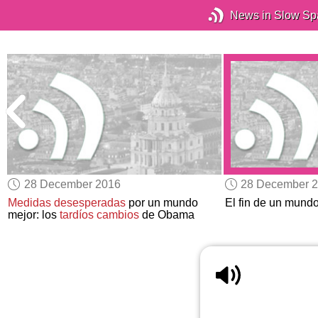
News in Slow Sp
28 December 2016
28 December 
Medidas desesperadas
por un mundo
El fin de un mund
mejor: los
tardíos cambios
de Obama