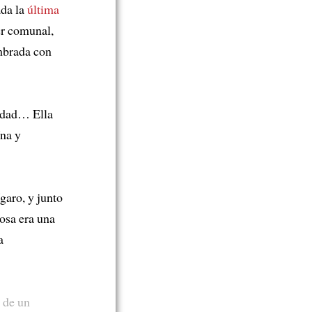
ada la
última
er comunal,
mbrada con
idad… Ella
ína y
garo, y junto
osa era una
a
a de un