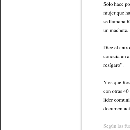
Sólo hace po
mujer que h
Article
se llamaba 
un machete.
Dice el antr
conocía un a
resígaro”.
Y es que Ros
con otras 40
líder comun
documentaci
Según las fu