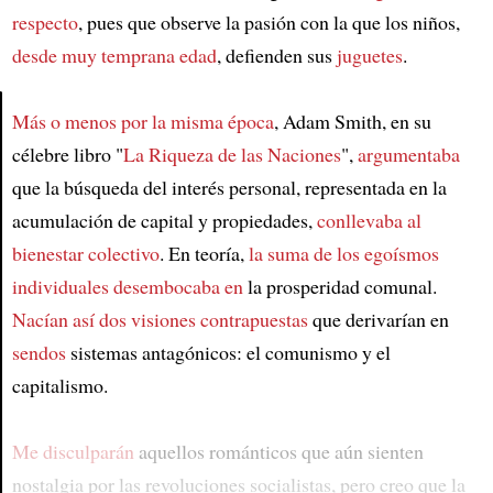
respecto
, pues que observe la pasión con la que los niños,
desde muy temprana edad
, defienden sus
juguetes
.
Más o menos por la misma época
, Adam Smith, en su
célebre libro "
La Riqueza de las Naciones
",
argumentaba
Article
que la búsqueda del interés personal, representada en la
acumulación de capital y propiedades,
conllevaba al
bienestar colectivo
. En teoría,
la suma de los egoísmos
individuales
desembocaba en
la prosperidad comunal.
Nacían así dos visiones contrapuestas
que derivarían en
sendos
sistemas antagónicos: el comunismo y el
capitalismo.
Me disculparán
aquellos románticos que aún sienten
nostalgia por las revoluciones socialistas, pero creo que la