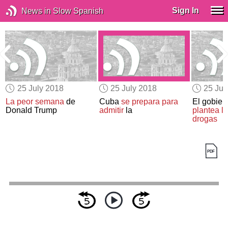
Sign In
News in Slow Spanish
25 July 2018
25 July 2018
25 Jul
La peor semana
de
Cuba
se prepara para
El gobie
Donald Trump
admitir
la
plantea le
drogas