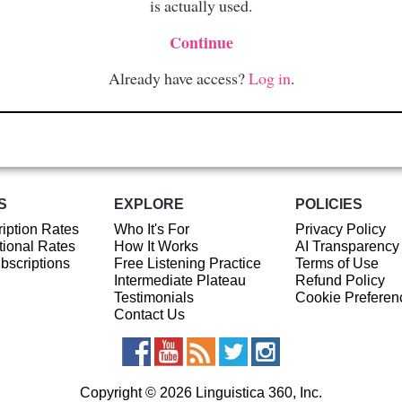
is actually used.
Continue
Already have access?
Log in
.
S
EXPLORE
POLICIES
iption Rates
Who It's For
Privacy Policy
ional Rates
How It Works
AI Transparency
ubscriptions
Free Listening Practice
Terms of Use
Intermediate Plateau
Refund Policy
Testimonials
Cookie Preferen
Contact Us
Copyright © 2026 Linguistica 360, Inc.