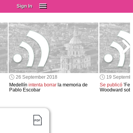
Sign In
SIGN IN
Spanish (Spain)
Spanish (Latino)
SUBSCRIBE
EDUCATIONAL LICENSES
GIFT CARDS
26 September 2018
19 Septemb
OTHER LANGUAGES
Medellín
intenta borrar
la memoria de
Se publicó
'Fear
Pablo Escobar
Woodward sobre
ABOUT US
ADJUST COLORS