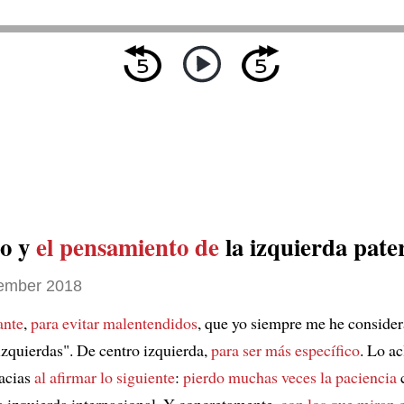
ro y
el pensamiento de
la izquierda pater
ember 2018
ante
,
para evitar malentendidos
, que yo siempre me he conside
izquierdas". De centro izquierda,
para ser más específico
. Lo ac
cacias
al afirmar lo siguiente
:
pierdo muchas veces la paciencia
c
la izquierda internacional. Y concretamente,
con los que miran 