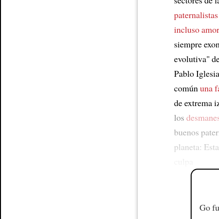
paternalista
incluso amo
siempre exon
evolutiva" de
Pablo Iglesi
común
una f
de extrema i
los
desmane
buenos pater
planeta: Est
culpa
Go fu