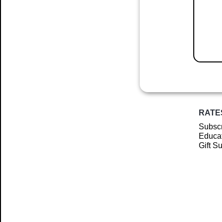
RATE
Subscr
Educat
Gift S