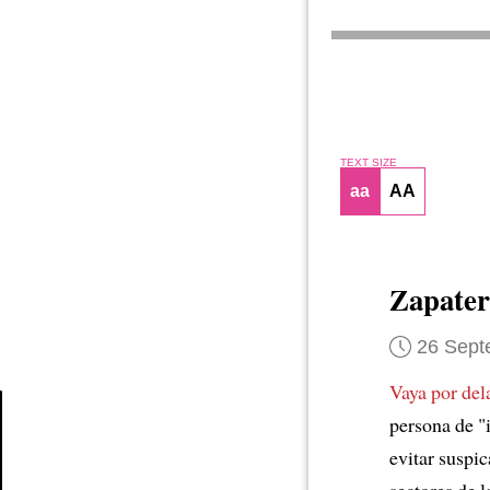
TEXT SIZE
aa
AA
Zapate
26 Sept
Vaya por del
persona de "
evitar suspi
Article
sectores de 