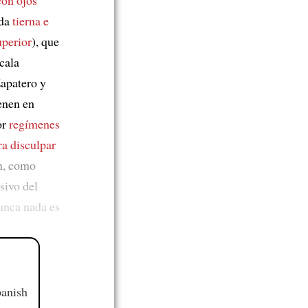
ada
tierna e
uperior
), que
cala
apatero y
enen en
or
regímenes
ra disculpar
én, como
sivo del
unca nada es
panish