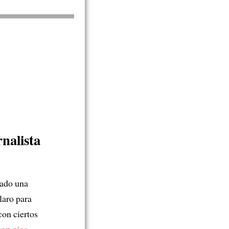
nalista
rado una
laro para
on ciertos
con ojos