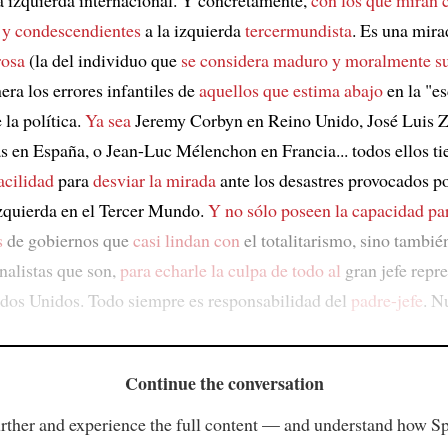
s y condescendientes
a la izquierda
tercermundista
. Es una mir
rosa
(la del individuo que
se considera maduro y moralmente s
era los errores infantiles de
aquellos que estima abajo
en la "es
 la política.
Ya sea
Jeremy Corbyn en Reino Unido, José Luis Z
as en España, o Jean-Luc Mélenchon en Francia... todos ellos ti
acilidad
para
desviar la mirada
ante los desastres provocados p
zquierda en el Tercer Mundo.
Y no sólo poseen la capacidad pa
s
de gobiernos que
casi lindan con
el totalitarismo, sino tambi
nalistas que son,
para echarle la culpa de todo al
gran jefe repre
ados Unidos. Todo siempre es responsabilidad del
padre-jefe
. N
Continue the conversation
rther and experience the full content — and understand how S