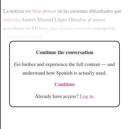
La noticia
me hizo pensar
en las enormes dificultades que
enfrenta
Andrés Manuel López Obrador, el nuevo
presidente de México,
para luchar contra
la corrupción
vinculada al narcot
Continue the conversation
Go further and experience the full content — and
understand how Spanish is actually used.
Continue
Already have access?
Log in
.