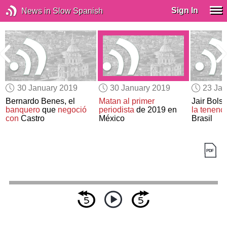
Sign In
News in Slow Spanish
30 January 2019
30 January 2019
23 Jan
ó
Bernardo Benes, el
Matan al primer
Jair Bols
banquero
que
negoció
periodista
de 2019 en
la tenenc
o
con
Castro
México
Brasil