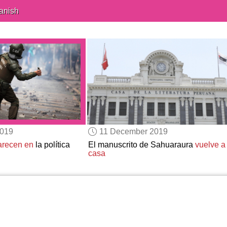
anish
2019
11 December 2019
arecen en
la política
El manuscrito de Sahuaraura
vuelve a
casa