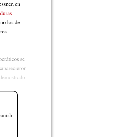
essner, en
aduras
omo los de
res
ocráticos se
saparecieron
demostrado
panish