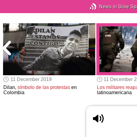
News in Slow Sp
11 December 2019
11 December 
Dilan,
símbolo de las protestas
en
Los militares reap
Colombia
latinoamericana