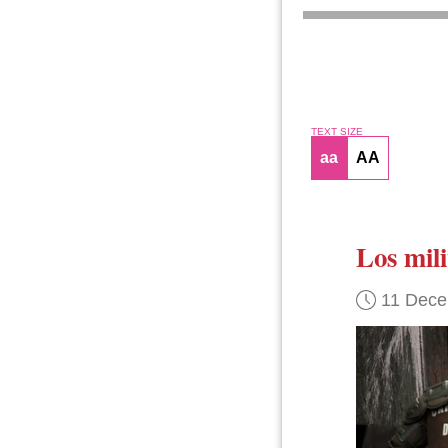
TEXT SIZE
aa
AA
Los mil
11 Dece