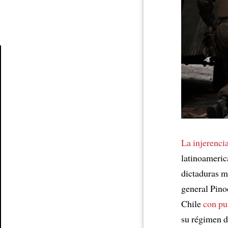
Article
La injerencia
latinoameric
dictaduras m
general Pino
Chile
con pu
su régimen de