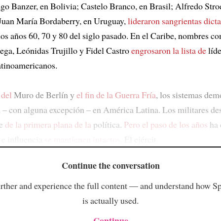
go Banzer, en Bolivia; Castelo Branco, en Brasil; Alfredo Stro
Juan María Bordaberry, en Uruguay,
lideraron sangrientas dict
 los años 60, 70 y 80 del siglo pasado. En el Caribe, nombres c
ga, Leónidas Trujillo y Fidel Castro
engrosaron la lista de
líde
latinoamericanos.
 del
Muro de Berlín y
el fin de la Guerra Fría
, los sistemas dem
 – con alguna excepción – en América Latina. Los militares de
te
de la primera plana de la
política.
Pero el paso de los años
ha 
 e influencia
se mantienen intactos
. El ejércit
Continue the conversation
rther and experience the full content — and understand how S
is actually used.
Continue