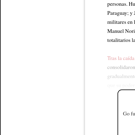
personas. Hu
Paraguay; y 
militares en
Manuel Norie
totalitarios 
Tras la caída
consolidaron
gradualmen
que su poder
Go fu