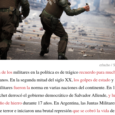
erlucho / 
 de los
militares en la política es de trágico
recuerdo para much
anos. En la segunda mitad del siglo XX,
los golpes de estado
y 
ilitares
fueron la
norma en varias naciones del continente. En 1
chet derrocó el gobierno democrático de Salvador Allende,
y l
ño de hierro
durante 17 años. En Argentina, las Juntas Militar
 terror e iniciaron una brutal represión
que se cobró la vida
de