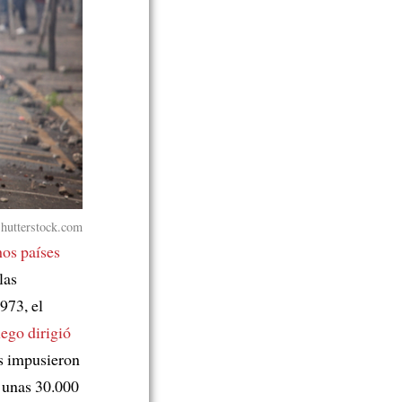
Shutterstock.com
os países
las
973, el
uego dirigió
es impusieron
 unas 30.000