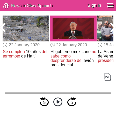
Sign In
News in Slow Spanish
22 January 2020
22 January 2020
15 Jan
Se cumplen
10 años
del
El gobierno mexicano
no
La Asamb
terremoto
de Haití
sabe cómo
de Venez
desprenderse del
avión
president
presidencial