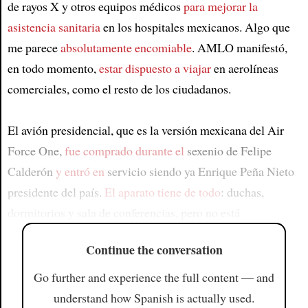
de rayos X y otros equipos médicos
para mejorar la
asistencia sanitaria
en los hospitales mexicanos. Algo que
me parece
absolutamente encomiable
. AMLO manifestó,
en todo momento,
estar dispuesto a viajar
en aerolíneas
comerciales, como el resto de los ciudadanos.
El avión presidencial, que es la versión mexicana del Air
Force One,
fue comprado durante el
sexenio de Felipe
Calderón
y entró en
servicio siendo ya Enrique Peña Nieto
presidente del país.
El aparato tiene de todo
: duchas,
dormitorios y sala de conferencias, pero no está
Continue the conversation
Go further and experience the full content — and
understand how Spanish is actually used.