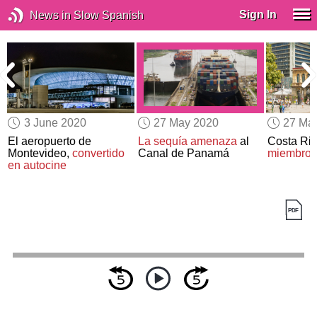
Sign In
News in Slow Spanish
3 June 2020
27 May 2020
27 Ma
El aeropuerto de
La sequía amenaza
al
Costa Ri
a
Montevideo,
convertido
Canal de Panamá
miembro d
en autocine