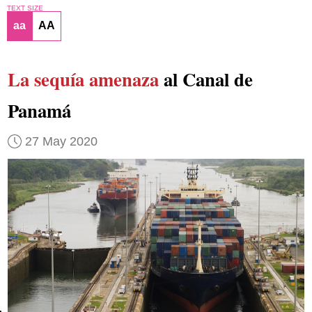
TEXT SIZE
aa
AA
La sequía amenaza
al Canal de
Panamá
27 May 2020