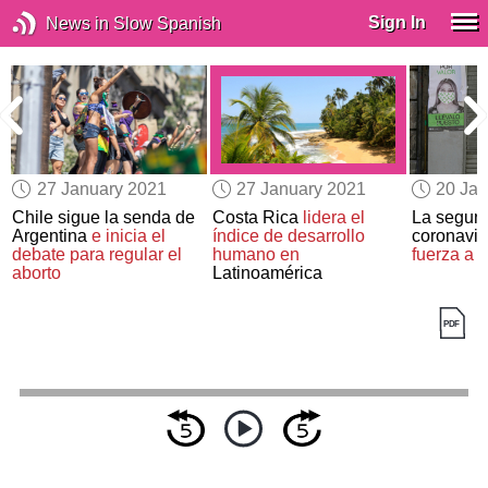
Sign In
News in Slow Spanish
27 January 2021
27 January 2021
20 Jan
Chile sigue la senda de
Costa Rica
lidera el
La segund
Argentina
e inicia el
índice de desarrollo
coronavi
debate para regular el
humano en
fuerza a 
aborto
Latinoamérica