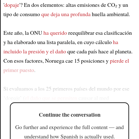
'
dopaje
'? En dos elementos: altas emisiones de CO₂ y un
tipo de consumo
que deja una profunda
huella ambiental.
Este año, la ONU
ha querido
reequilibrar esa clasificación
y ha elaborado una lista paralela, en cuyo cálculo
ha
incluido la presión
y el daño
que cada país hace al planeta.
Con esos factores, Noruega cae 15 posiciones y
pierde el
primer puesto
.
Si evaluamos a los 25 primeros países del mundo por ese
‘dopaje’ (
el daño que se permiten
causar al med
Continue the conversation
Go further and experience the full content — and
understand how Spanish is actually used.