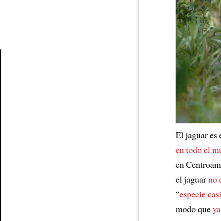
Article
El jaguar es
en todo el 
en Centroamé
el jaguar
no 
“
especie ca
modo que
ya