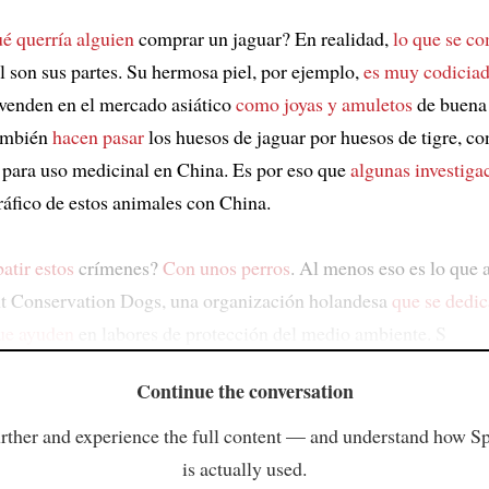
ué querría alguien
comprar un jaguar? En realidad,
lo que se c
l son sus partes. Su hermosa piel, por ejemplo,
es muy codicia
venden en el mercado asiático
como joyas y amuletos
de buena 
también
hacen pasar
los huesos de jaguar por huesos de tigre, con
 para uso medicinal en China. Es por eso que
algunas investiga
ráfico de estos animales con China.
tir estos
crímenes?
Con unos perros
. Al menos eso es lo que 
t Conservation Dogs, una organización holandesa
que se dedic
ue ayuden
en labores de protección del medio ambiente. S
Continue the conversation
rther and experience the full content — and understand how S
is actually used.