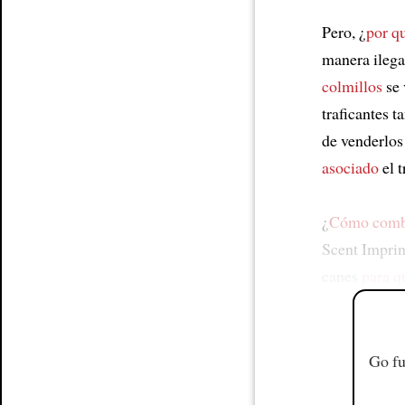
Pero, ¿
por q
manera ilega
colmillos
se 
traficantes 
de venderlos
asociado
el t
¿
Cómo comba
Scent Imprin
canes
para q
Go fu