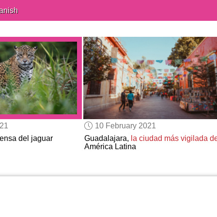
anish
021
10 February 2021
fensa del jaguar
Guadalajara,
la ciudad más vigilada d
América Latina