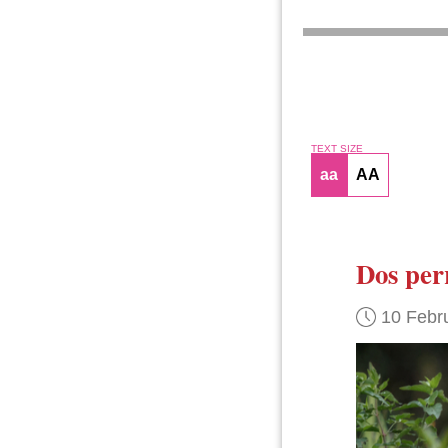
TEXT SIZE
aa
AA
Dos per
10 Febr