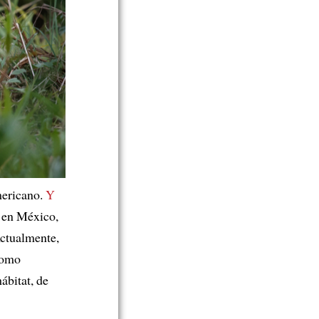
mericano.
Y
s en México,
Actualmente,
omo
ábitat, de