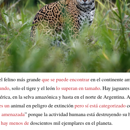
 el felino más grande
que se puede encontrar
en el continente a
mundo
, solo el tigre y el león
lo superan en tamaño
. Hay jaguare
rica, en la selva amazónica y hasta en el norte de Argentina. 
es un
animal en peligro de extinción
pero sí está categorizado
c
si amenazada
” porque la actividad humana está destruyendo su h
 hay menos de
doscientos mil ejemplares en el planeta.