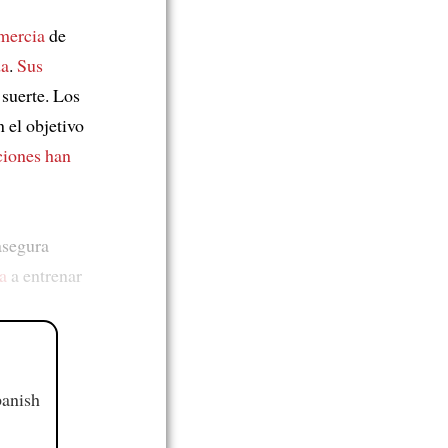
omercia
de
da
.
Sus
suerte. Los
 el objetivo
ciones han
asegura
a
a entrenar
panish