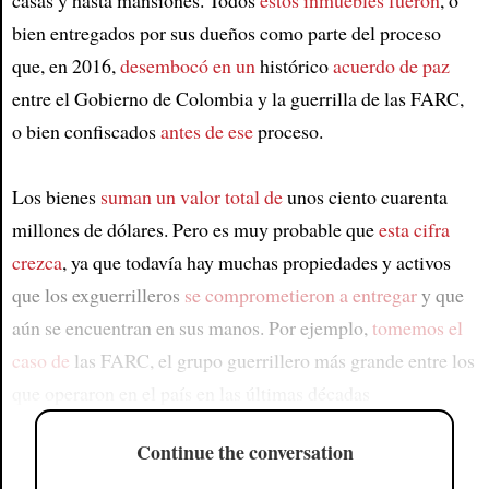
casas y hasta mansiones. Todos
estos inmuebles fueron
, o
bien entregados por sus dueños como parte del proceso
que, en 2016,
desembocó en un
histórico
acuerdo de paz
entre el Gobierno de Colombia y la guerrilla de las FARC,
o bien confiscados
antes de ese
proceso.
Los bienes
suman un valor total de
unos ciento cuarenta
millones de dólares. Pero es muy probable que
esta cifra
crezca
, ya que todavía hay muchas propiedades y activos
que los exguerrilleros
se comprometieron a entregar
y que
aún se encuentran en sus manos. Por ejemplo,
tomemos el
caso de
las FARC, el grupo guerrillero más grande entre los
que operaron en el país en las últimas décadas
Continue the conversation