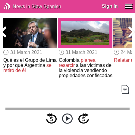
Sign In
News in Slow Spanish
31 March 2021
31 March 2021
24 Ma
Qué es el Grupo de Lima
Colombia
planea
Relatar el
y por qué Argentina
se
resarcir
a las víctimas de
a
retiró de él
la violencia vendiendo
propiedades confiscadas