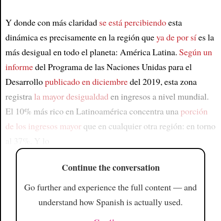
Y donde con más claridad
se está percibiendo
esta
dinámica es precisamente en la región que
ya de por sí
es la
más desigual en todo el planeta: América Latina.
Según un
informe
del Programa de las Naciones Unidas para el
Desarrollo
publicado en diciembre
del 2019, esta zona
registra
la mayor desigualdad
en ingresos a nivel mundial.
El 10% más rico en Latinoamérica concentra una
porción
de los ingresos mayor
que en cualquier otra región: en torno
al 37%. Y lo
Continue the conversation
Go further and experience the full content — and
understand how Spanish is actually used.