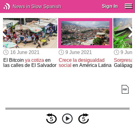
Sign In
News in Slow Spanish
16 June 2021
9 June 2021
9 Jun
El Bitcoin
ya cotiza
en
Crece la desigualdad
Sorpresa
las calles de El Salvador
social
en América Latina
Galápago