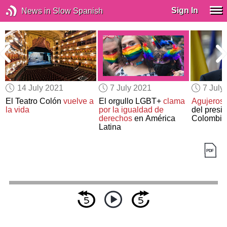
Sign In
News in Slow Spanish
14 July 2021
7 July 2021
7 July
El Teatro Colón
vuelve a
El orgullo LGBT+
clama
Agujeros
la vida
por la igualdad de
del presi
derechos
en América
Colombia
Latina