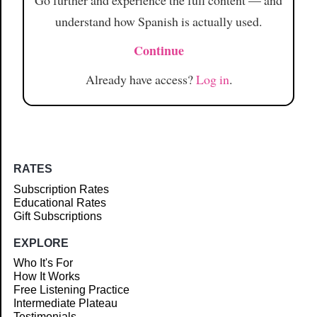
Go further and experience the full content — and
understand how Spanish is actually used.
Continue
Already have access?
Log in
.
RATES
Subscription Rates
Educational Rates
Gift Subscriptions
EXPLORE
Who It's For
How It Works
Free Listening Practice
Intermediate Plateau
Testimonials