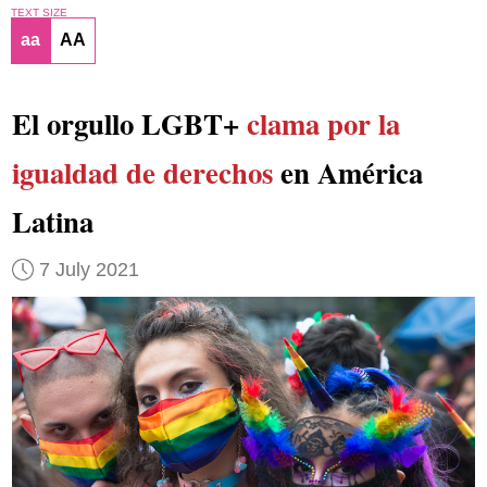
TEXT SIZE
aa
AA
El orgullo LGBT+
clama por la
igualdad de derechos
en América
Latina
7 July 2021