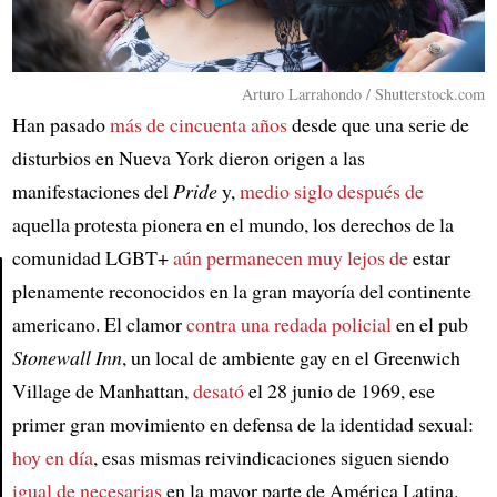
Arturo Larrahondo / Shutterstock.com
Han pasado
más de cincuenta años
desde que una serie de
disturbios en Nueva York dieron origen a las
manifestaciones del
Pride
y,
medio siglo después de
aquella protesta pionera en el mundo, los derechos de la
comunidad LGBT+
aún permanecen muy lejos de
estar
plenamente reconocidos en la gran mayoría del continente
americano. El clamor
contra una redada policial
en el pub
Article
Stonewall Inn
, un local de ambiente gay en el Greenwich
Village de Manhattan,
desató
el 28 junio de 1969, ese
primer gran movimiento en defensa de la identidad sexual:
hoy en día
, esas mismas reivindicaciones siguen siendo
igual de necesarias
en la mayor parte de América Latina.