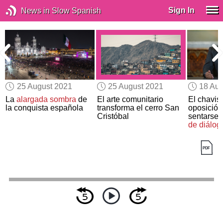
Sign In
News in Slow Spanish
25 August 2021
25 August 2021
18 Aug
La
alargada sombra
de
El arte comunitario
El chavis
la conquista española
transforma el cerro San
oposición
Cristóbal
sentarse
de diálog