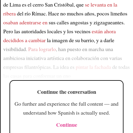
de Lima es el cerro San Cristóbal, que
se levanta en la
ribera
del río Rímac. Hace no muchos años, pocos limeños
osaban adentrarse en
sus calles angostas y zigzagueantes.
Pero las autoridades locales y los vecinos
están ahora
decididos a cambiar
la imagen de su barrio, y a darle
visibilidad.
Para lograrlo
, han puesto en marcha una
ambiciosa iniciativa artística en colaboración con varias
empresas filantrópicas. La idea es
pintar la fachada
de todas
las casas para conformar un eno
Continue the conversation
Go further and experience the full content — and
understand how Spanish is actually used.
Continue