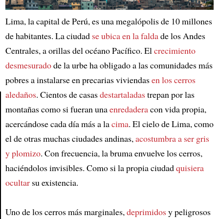
Lima, la capital de Perú, es una megalópolis de 10 millones
de habitantes. La ciudad
se ubica en la falda
de los Andes
Centrales, a orillas del océano Pacífico. El
crecimiento
desmesurado
de la urbe ha obligado a las comunidades más
pobres a instalarse en precarias viviendas
en los cerros
aledaños
. Cientos de casas
destartaladas
trepan por las
montañas como si fueran una
enredadera
con vida propia,
Article
acercándose cada día más a la
cima
. El cielo de Lima, como
el de otras muchas ciudades andinas,
acostumbra a ser gris
y plomizo
. Con frecuencia, la bruma envuelve los cerros,
haciéndolos invisibles. Como si la propia ciudad
quisiera
ocultar
su existencia.
Uno de los cerros más marginales,
deprimidos
y peligrosos