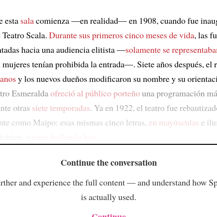
e esta
sala
comienza —en realidad— en 1908, cuando fue inau
 Teatro Scala.
Durante sus primeros cinco meses de vida
, las 
ntadas hacia una audiencia elitista —
solamente se representaba
as mujeres tenían prohibida la entrada—. Siete años después, el 
anos
y los nuevos dueños modificaron su nombre y su orientació
atro Esmeralda
ofreció al público porteño
una programación má
ante otras
siete temporadas
. Ya en 1922, el teatro fue rebautiza
nte como Maipo: esas mismas cinco letras,
en mayúsculas
e il
éctrico,
siguen brillando hoy
Continue the conversation
rther and experience the full content — and understand how S
is actually used.
Continue