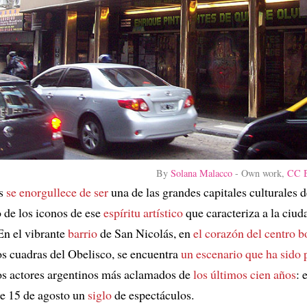
By
Solana Malacco
-
Own work
,
CC B
es
se enorgullece de ser
una de las grandes capitales culturales
o de los iconos de ese
espíritu artístico
que caracteriza a la ciud
En el vibrante
barrio
de San Nicolás, en
el corazón del centro 
s cuadras del Obelisco, se encuentra
un escenario que ha sido 
os actores argentinos más aclamados de
los últimos cien años
: 
e 15 de agosto un
siglo
de espectáculos.