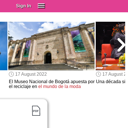
Sign In
SIGN IN
Spanish (Spain)
Spanish (Latino)
SUBSCRIBE
EDUCATIONAL LICENSES
GIFT CARDS
17 August 2022
17 August 2
OTHER LANGUAGES
El Museo Nacional de Bogotá apuesta por
Una década sin
el reciclaje en
el mundo de la moda
ABOUT US
ADJUST COLORS