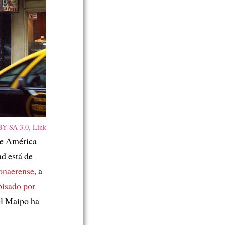
Y-SA 3.0
,
Link
 de América
ad está de
bonaerense
, a
pisado por
el Maipo ha