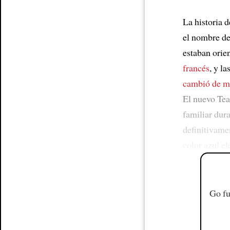
La historia d
el nombre de
estaban orie
francés
, y l
cambió de m
El nuevo Te
familiar dur
definitivame
color azul el
Go fu