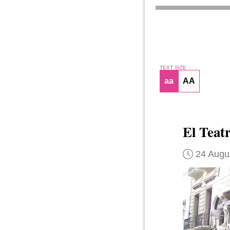
TEXT SIZE
aa
AA
El Teat
24 Augu