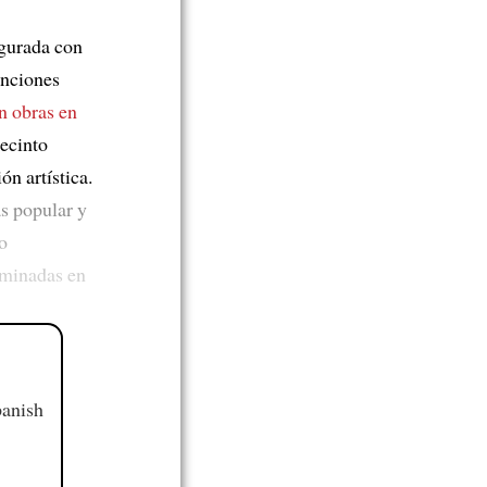
gurada con
funciones
n obras en
recinto
n artística.
s popular y
do
uminadas en
panish