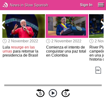
Sign In
News in Slow Spanish
2 November 2022
2 November 2022
2 Nov
Lula
resurge en las
Comienza el intento de
River Pla
urnas
para retomar la
conquistar una paz total
campeón 
presidencia de Brasil
en Colombia
en una ju
historia de