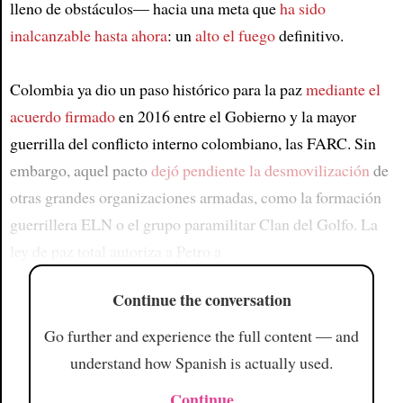
lleno de obstáculos— hacia una meta que
ha sido
inalcanzable hasta ahora
: un
alto el fuego
definitivo.
Colombia ya dio un paso histórico para la paz
mediante el
acuerdo firmado
en 2016 entre el Gobierno y la mayor
guerrilla del conflicto interno colombiano, las FARC. Sin
embargo, aquel pacto
dejó pendiente la desmovilización
de
otras grandes organizaciones armadas, como la formación
guerrillera ELN o el grupo paramilitar Clan del Golfo. La
ley de paz total autoriza a Petro a
Continue the conversation
Go further and experience the full content — and
understand how Spanish is actually used.
Continue