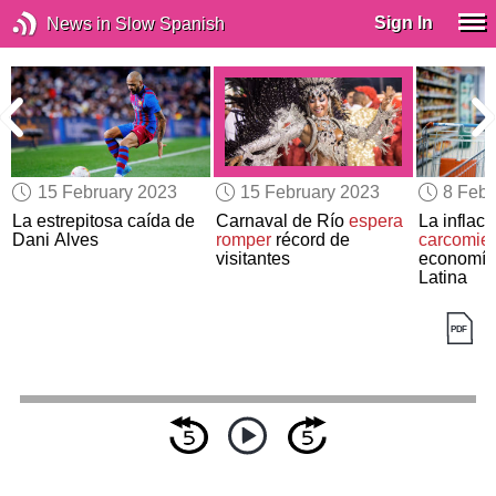
Sign In
News in Slow Spanish
15 February 2023
15 February 2023
8 Febr
La estrepitosa caída de
Carnaval de Río
espera
La inflac
e
Dani Alves
romper
récord de
carcomie
visitantes
economía
Latina