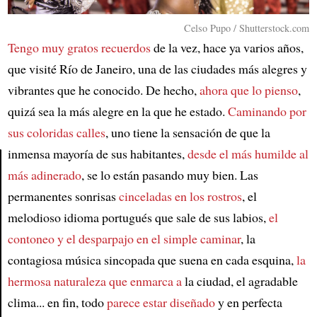
Celso Pupo / Shutterstock.com
Tengo muy gratos recuerdos
de la vez, hace ya varios años,
que visité Río de Janeiro, una de las ciudades más alegres y
vibrantes que he conocido. De hecho,
ahora que lo pienso
,
quizá sea la más alegre en la que he estado.
Caminando por
sus coloridas calles
, uno tiene la sensación de que la
inmensa mayoría de sus habitantes,
desde el más humilde al
más adinerado
, se lo están pasando muy bien. Las
Article
permanentes sonrisas
cinceladas en los rostros
, el
melodioso idioma portugués que sale de sus labios,
el
contoneo y el desparpajo en el simple caminar
, la
contagiosa música sincopada que suena en cada esquina,
la
hermosa naturaleza que enmarca a
la ciudad, el agradable
clima... en fin, todo
parece estar diseñado
y en perfecta