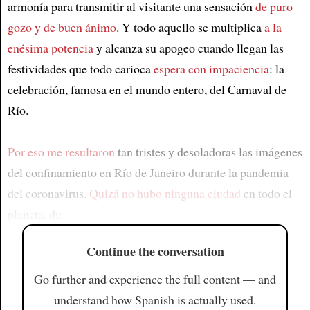
armonía para transmitir al visitante una sensación
de puro
gozo y de buen ánimo
. Y todo aquello se multiplica
a la
enésima potencia
y alcanza su apogeo cuando llegan las
festividades que todo carioca
espera con impaciencia
: la
celebración, famosa en el mundo entero, del Carnaval de
Río.
Por eso me resultaron
tan tristes y desoladoras las imágenes
del confinamiento en Río de Janeiro durante la pandemia
del coronavirus.
Quizá no hubo ninguna ciudad
en todo el
planeta, du
Continue the conversation
Go further and experience the full content — and
understand how Spanish is actually used.