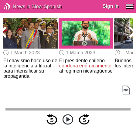
Sign In
News in Slow Spanish
1 March 2023
1 March 2023
1 Mar
El chavismo hace uso de
El presidente chileno
Buenos A
la inteligencia artificial
condena enérgicamente
los inter
para intensificar su
al régimen nicaragüense
propaganda