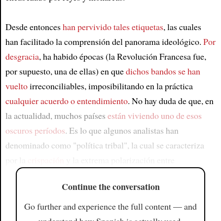
Desde entonces
han pervivido tales etiquetas
, las cuales
han facilitado la comprensión del panorama ideológico.
Por
desgracia
, ha habido épocas (la Revolución Francesa fue,
por supuesto, una de ellas) en que
dichos bandos se han
vuelto
irreconciliables, imposibilitando en la práctica
cualquier acuerdo o entendimiento
. No hay duda de que, en
la actualidad, muchos países
están viviendo uno de esos
oscuros períodos
. Es lo que algunos analistas han
denominado como "política tribal", la cual se caracteriza
por la
crispación
y la extrema polarización entre
Continue the conversation
Go further and experience the full content — and