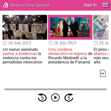
Sign In
News in Slow Spanish
26 July 2023
26 July 2023
26 Jul
Un nuevo asesinato
Una condena
El peso 
vuelve a evidenciar
la
obstaculiza el regreso
de
afianza 
violencia contra los
Ricardo Martinelli a la
más reval
periodistas mexicanos
presidencia de Panamá
año