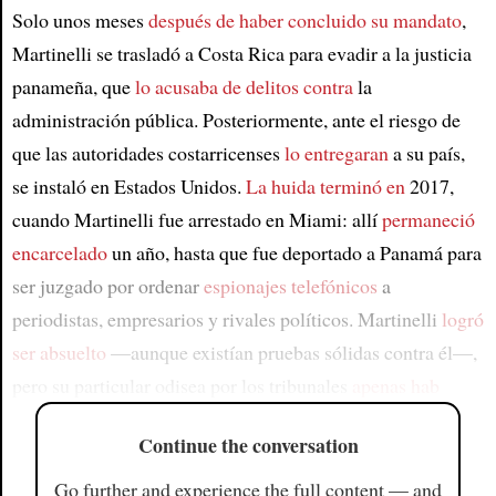
Solo unos meses
después de haber concluido su mandato
,
Martinelli se trasladó a Costa Rica para evadir a la justicia
panameña, que
lo acusaba de delitos contra
la
administración pública. Posteriormente, ante el riesgo de
que las autoridades costarricenses
lo entregaran
a su país,
se instaló en Estados Unidos.
La huida terminó en
2017,
cuando Martinelli fue arrestado en Miami: allí
permaneció
encarcelado
un año, hasta que fue deportado a Panamá para
ser juzgado por ordenar
espionajes telefónicos
a
periodistas, empresarios y rivales políticos. Martinelli
logró
ser absuelto
—aunque existían pruebas sólidas contra él—,
pero su particular odisea por los tribunales
apenas hab
Continue the conversation
Go further and experience the full content — and