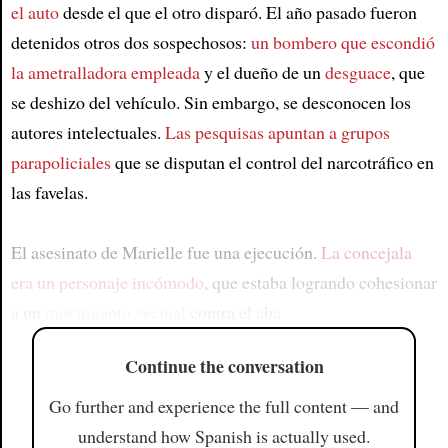
el auto
desde el que el otro disparó. El año pasado fueron
detenidos otros dos sospechosos:
un bombero que escondió
la ametralladora empleada
y el dueño de un
desguace
, que
se deshizo del vehículo. Sin embargo, se desconocen los
autores intelectuales.
Las pesquisas apuntan a grupos
parapoliciales
que se disputan el control del narcotráfico en
las favelas.
El asesinato de Marielle fue una ejecución.
La concejala
era un personaje incómodo
, que estaba logrando cohesionar
a un
movimiento vecinal
contra el aba
Continue the conversation
Go further and experience the full content — and
understand how Spanish is actually used.