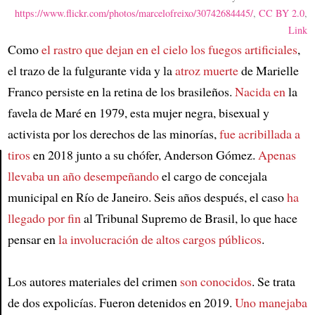
https://www.flickr.com/photos/marcelofreixo/30742684445/
,
CC BY 2.0
,
Link
Como
el rastro que dejan en el cielo los fuegos artificiales
,
el trazo de la fulgurante vida y la
atroz muerte
de Marielle
Franco persiste en la retina de los brasileños.
Nacida en
la
favela de Maré en 1979, esta mujer negra, bisexual y
activista por los derechos de las minorías,
fue acribillada a
tiros
en 2018 junto a su chófer, Anderson Gómez.
Apenas
llevaba un año desempeñando
el cargo de concejala
Article
municipal en Río de Janeiro. Seis años después, el caso
ha
llegado por fin
al Tribunal Supremo de Brasil, lo que hace
pensar en
la involucración de altos cargos públicos
.
Los autores materiales del crimen
son conocidos
. Se trata
de dos expolicías. Fueron detenidos en 2019.
Uno manejaba