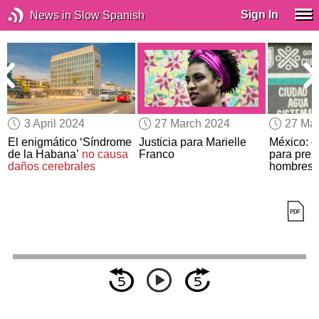
Sign In
News in Slow Spanish
3 April 2024
27 March 2024
27 Ma
El enigmático ‘Síndrome
Justicia para Marielle
México: d
de la Habana’
no causa
Franco
para presi
daños cerebrales
hombres’