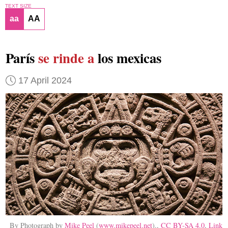
TEXT SIZE
aa
AA
París
se rinde a
los mexicas
17 April 2024
By Photograph by
Mike Peel
(
www.mikepeel.net
).,
CC BY-SA 4.0
,
Link