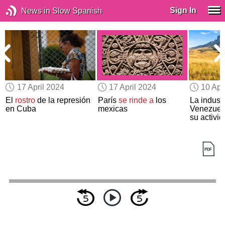
Sign In
News in Slow Spanish
17 April 2024
17 April 2024
10 Apr
El
rostro
de la represión
París
se rinde a
los
La indust
en Cuba
mexicas
Venezuela
su activid