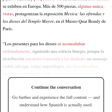
se exhiben en Europa. Más de 500 piezas,
algunas nunca
vistas
, protagonizan la exposición
Mexica: las ofrendas y
los dioses del Templo Mayor
, en el Museo Quai Branly de
París.
“Los presentes para los dioses
se acomodaban
ordenadamente
, siguiendo una estricta liturgia, porque la
distribución
intentaba transmitir a las deidades
un mensaje
codificado que, como arqueólogos,
nos toca descifrar
,
preservar y difundir”, expl
Continue the conversation
Go further and experience the full content — and
understand how Spanish is actually used.