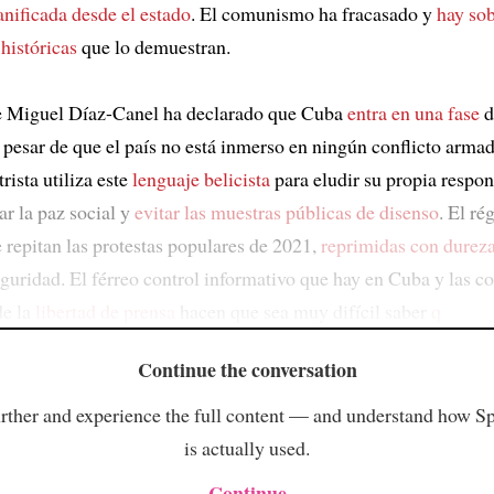
anificada desde el estado
. El comunismo ha fracasado y
hay so
históricas
que lo demuestran.
te Miguel Díaz-Canel ha declarado que Cuba
entra en una fase
d
a pesar de que el país no está inmerso en ningún conflicto armad
rista utiliza este
lenguaje belicista
para eludir su propia respon
zar la paz social y
evitar las muestras públicas de disenso
. El r
e repitan las protestas populares de 2021,
reprimidas con durez
eguridad. El férreo control informativo que hay en Cuba y las c
de la
libertad de prensa
hacen que sea muy difícil saber
q
Continue the conversation
rther and experience the full content — and understand how S
is actually used.
Continue