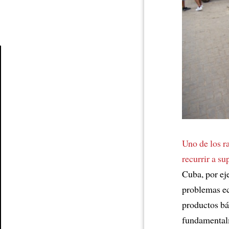
Article
Uno de los r
recurrir a s
Cuba, por ej
problemas ec
productos bá
fundamentalm