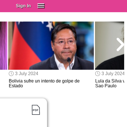
Sign In
SIGN IN
Spanish (Spain)
Spanish (Latino)
SUBSCRIBE
EDUCATIONAL LICENSES
GIFT CARDS
3 July 2024
3 July 2024
OTHER LANGUAGES
Bolivia sufre un intento de golpe de
Lula da Silva 
Estado
Sao Paulo
ABOUT US
ADJUST COLORS