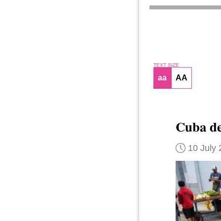
TEXT SIZE
aa
AA
Cuba de
10 July