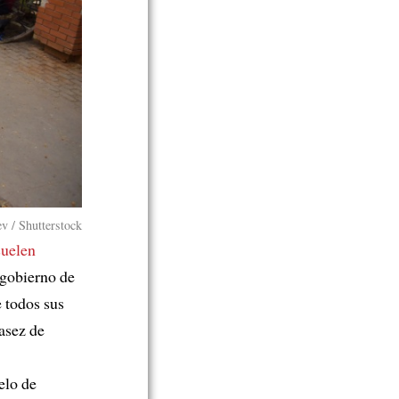
v / Shutterstock
suelen
l gobierno de
 todos sus
casez de
elo de