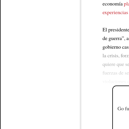
economía
pl
experiencias 
El presiden
de guerra”, 
gobierno cast
la crisis, for
quiere que s
fuerzas de s
violaciones 
Go fu