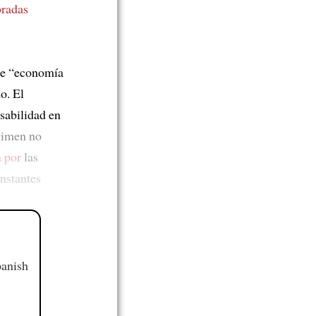
bradas
e “economía
o. El
sabilidad en
égimen no
a por
las
onstantes
panish