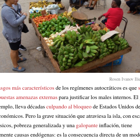
Rosen Ivanov Ilie
asgos más característicos
de los regímenes autocráticos es que
upuestas amenazas externas
para justificar los males internos. E
emplo, lleva décadas
culpando al bloqueo
de Estados Unidos de
onómicos. Pero la grave situación que atraviesa la isla, con es
sicos, pobreza generalizada y una
galopante
inflación, tiene
ente causas endógenas: es la consecuencia directa de un mod