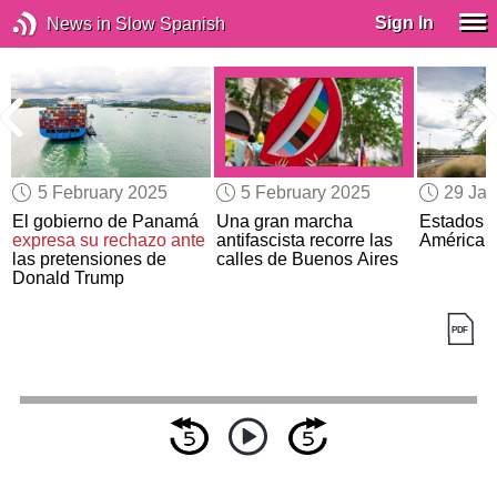
Sign In
News in Slow Spanish
5 February 2025
5 February 2025
29 Jan
El gobierno de Panamá
Una gran marcha
Estados 
expresa su rechazo ante
antifascista recorre las
América 
las pretensiones de
calles de Buenos Aires
Donald Trump