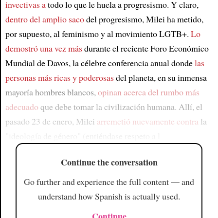
invectivas a
todo lo que le huela a progresismo. Y claro,
dentro del amplio saco
del progresismo, Milei ha metido,
por supuesto, al feminismo y al movimiento LGTB+.
Lo
demostró una vez más
durante el reciente Foro Económico
Mundial de Davos, la célebre conferencia anual donde
las
personas más ricas y poderosas
del planeta, en su inmensa
mayoría hombres blancos,
opinan acerca del rumbo más
adecuado
que debe tomar la civilización humana. Allí, el
pasado 23 de enero, Milei
arremetió nuevamente contra
la
"ideología de género" (entiéndase respeto a l
Continue the conversation
Go further and experience the full content — and
understand how Spanish is actually used.
Continue