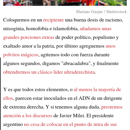
Mariano Gaspar / Shutterstock
Coloquemos en un
recipiente
una buena dosis de racismo,
misoginia, homofobia e islamofobia,
añadamos unas
grandes porciones extras
de poder político, populismo y
exaltado amor a la patria, por último agreguemos
unos
polvitos mágicos
, agitemos todo con fuerza durante
algunos segundos, digamos "abracadabra", y finalmente
obtendremos un clásico líder ultraderechista
.
Article
Y es que todos estos elementos, o
al menos la mayoría de
ellos
, parecen estar inoculados en el ADN de un dirigente
de extrema derecha. Y si tenemos alguna duda,
prestemos
atención a los discursos
de Javier Milei. El presidente
argentino
no cesa de colocar en el punto de mira de sus