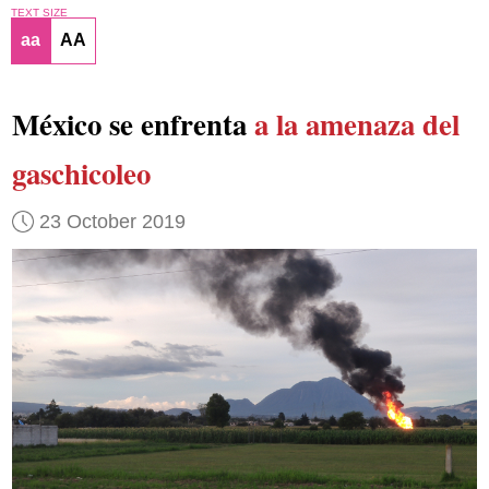
TEXT SIZE
aa
AA
México se enfrenta
a la amenaza del
gaschicoleo
23 October 2019