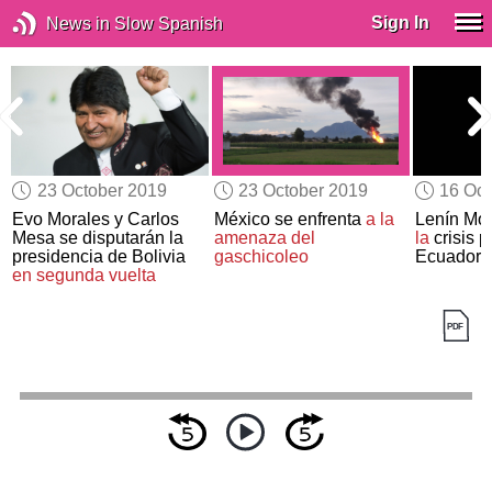
Sign In
News in Slow Spanish
23 October 2019
23 October 2019
16 Oct
Evo Morales y Carlos
México se enfrenta
a la
Lenín Mo
s
Mesa se disputarán la
amenaza del
la
crisis p
presidencia de Bolivia
gaschicoleo
Ecuador
en segunda vuelta