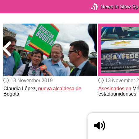
News in Slow Sp
13 November 2019
13 November 
Claudia López,
nueva alcaldesa de
Asesinados en
Mé
Bogotá
estadounidenses