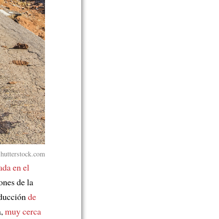
hutterstock.com
ada en el
ones de la
oducción
de
a,
muy cerca