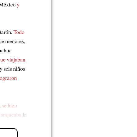
México
y
arón.
Todo
rce menores,
uahua
que viajaban
y seis niños
lograron
,
se hizo
flanqueaba
la