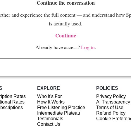
Continue the conversation
rther and experience the full content — and understand how S
is actually used.
Continue
Already have access?
Log in
.
S
EXPLORE
POLICIES
iption Rates
Who It's For
Privacy Policy
ional Rates
How It Works
AI Transparency
ubscriptions
Free Listening Practice
Terms of Use
Intermediate Plateau
Refund Policy
Testimonials
Cookie Preferen
Contact Us