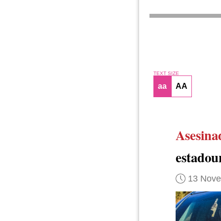
TEXT SIZE
aa
AA
Asesina
estadou
13 Nov