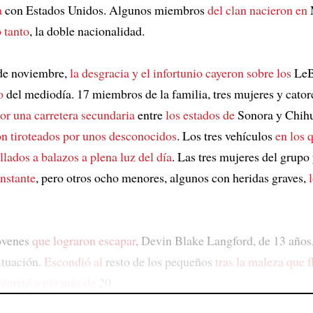
a
con Estados Unidos. Algunos miembros
del clan nacieron en
o tanto
, la doble nacionalidad.
 de noviembre,
la desgracia y el infortunio
cayeron sobre los
LeB
o
del mediodía. 17 miembros de la familia, tres mujeres y cato
or una carretera secundaria
entre
los estados de
Sonora y Chih
on tiroteados por unos desconocidos
. Los tres vehículos
en los 
llados a balazos
a plena luz del día
. Las tres mujeres del grupo 
instante
, pero otros ocho menores, algunos con heridas graves,
óvenes
que lograron escapar
, Devin Blake Langford, de 13 años
ituación.
Escondió al
resto de los pequeños
tras la maleza que 
ecorrió a pie más de
20