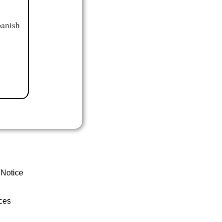
panish
 Notice
ces