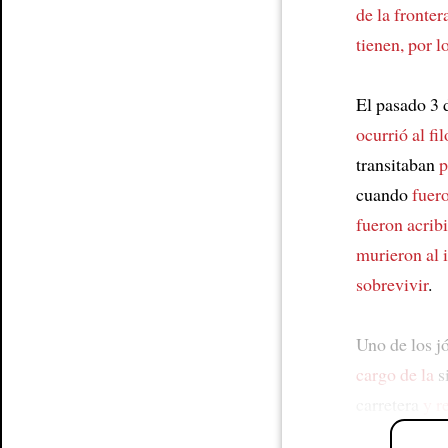
de la fronter
tienen, por l
El pasado 3
ocurrió al fil
transitaban
p
cuando
fuer
fueron acribi
murieron al 
sobrevivir
.
Uno de los j
cargo de la
s
carretera
y r