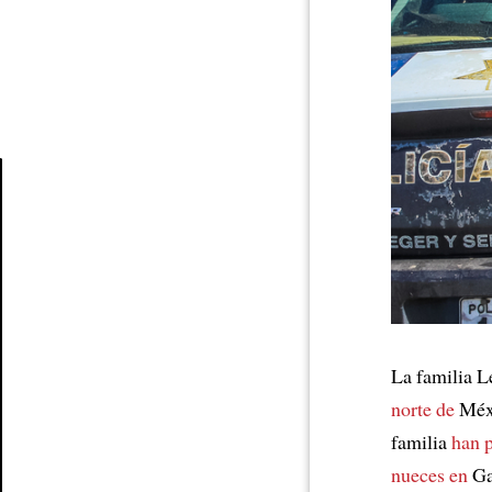
Article
La familia 
norte de
Méxi
familia
han p
nueces en
Ga