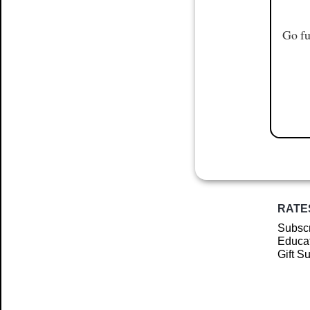
Go fu
RATE
Subscr
Educat
Gift S