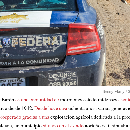
Benny Marty / S
LeBarón
es una comunidad de
mormones estadounidenses
asent
co desde 1942.
Desde hace casi
ochenta años, varias generaci
rosperado gracias a una
explotación agrícola dedicada a la pr
leana, un municipio
situado en el estado
norteño de Chihuahu