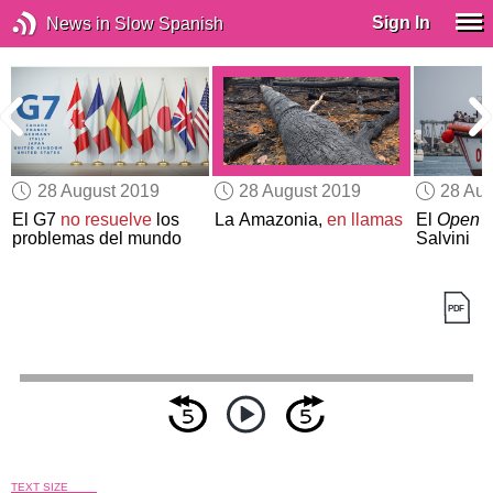
Sign In
News in Slow Spanish
28 August 2019
28 August 2019
28 Aug
a
El G7
no resuelve
los
La Amazonia,
en llamas
El
Open 
problemas del mundo
Salvini
TEXT SIZE