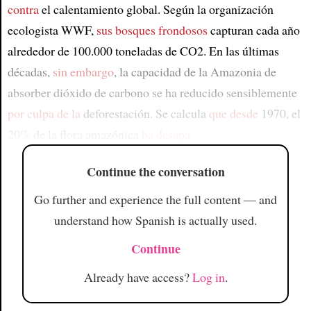
contra
el calentamiento global. Según la organización
ecologista WWF,
sus bosques frondosos
capturan cada año
alrededor de 100.000 toneladas de CO2. En las últimas
décadas,
sin embargo
, la capacidad de la Amazonia de
absorber dióxido de carbono se ha reducido sensiblemente
por culpa de la
deforestación. Se calcula
que desde
1970, el
20% de la flora amazónica
ha desapa
Continue the conversation
Go further and experience the full content — and
understand how Spanish is actually used.
Continue
Already have access?
Log in
.