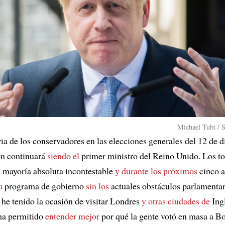
Michael Tubi / 
ia de los conservadores en las elecciones generales del 12 de 
on continuará
siendo el
primer ministro del Reino Unido. Los t
a
mayoría absoluta incontestable
y durante los próximos
cinco 
u
programa de gobierno
sin los
actuales obstáculos parlamenta
, he tenido la ocasión de visitar Londres
y otras ciudades de
Ing
a permitido
entender mejor
por qué la gente votó en masa a Bo