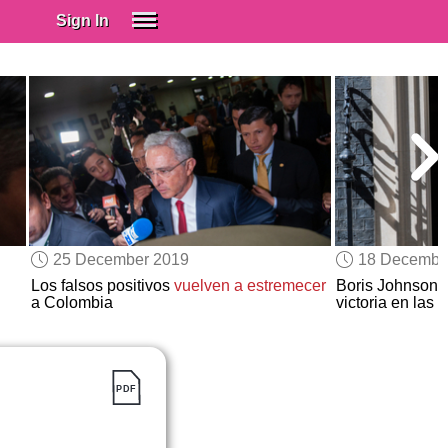
Sign In
SIGN IN
Spanish (Spain)
Spanish (Latino)
SUBSCRIBE
EDUCATIONAL LICENSES
GIFT CARDS
25 December 2019
18 Decembe
OTHER LANGUAGES
Los falsos positivos
vuelven a estremecer
Boris Johnson
a Colombia
victoria en las 
ABOUT US
ADJUST COLORS