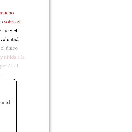
mucho
um
sobre el
erno y el
a voluntad
 el único
y nítida a la
por él, el
 d
panish