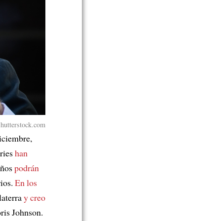
Shutterstock.com
diciembre,
ories
han
años
podrán
rios.
En los
laterra
y creo
ris Johnson.