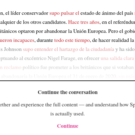
n, el líder conservador
supo pulsar el
estado de ánimo del país
alquier de los otros candidatos.
Hace tres años
, en el referénd
británicos optaron por abandonar la Unión Europea. Pero el gobi
fueron incapaces
, durante
todo este tiempo
, de hacer realidad l
is Johnson
supo entender el hartazgo de la ciudadanía
y ha sido
ceptuando al excéntrico Nigel Farage, en ofrecer
una salida clara
an reclamo
político fue prometer a los británicos que si votaban 
abandonaría la Unión Europea el 31 de enero de 2020,
sin más
Continue the conversation
rther and experience the full content — and understand how S
is actually used.
Continue