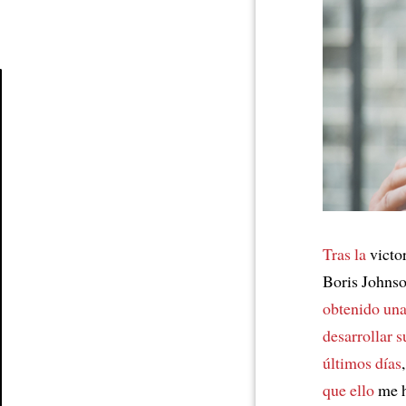
Article
Tras la
victor
Boris Johns
obtenido un
desarrollar s
últimos días
que ello
me h