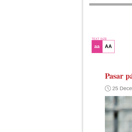
TEXT SIZE
aa
AA
Pasar p
25 Dec