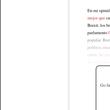
En mi opinió
mejor que
cu
Brexit, los 
parlamento
popular. Bor
político, ex
crisis.
Su gr
Reino Unido 
Go fu