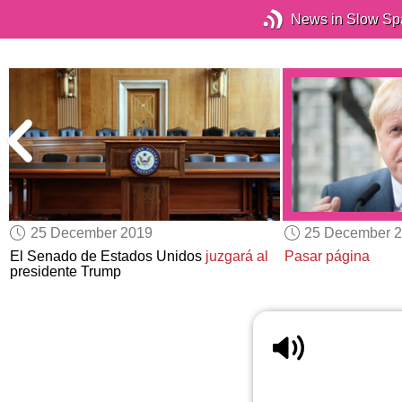
News in Slow Sp
25 December 2019
25 December 
o
El Senado de Estados Unidos
juzgará al
Pasar página
presidente Trump