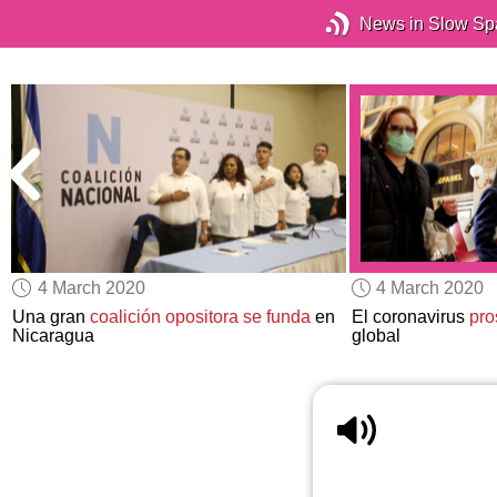
News in Slow Sp
4 March 2020
4 March 2020
Una gran
coalición opositora se funda
en
El coronavirus
pro
Nicaragua
global