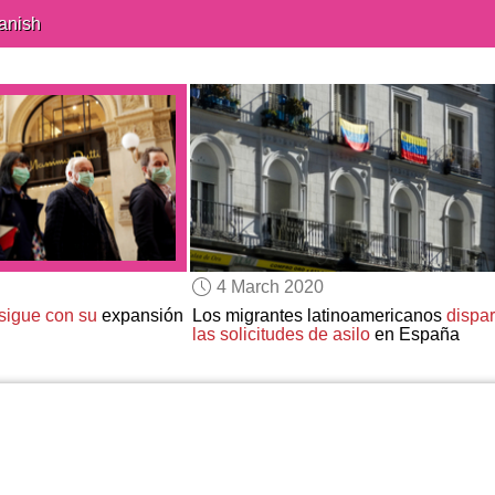
anish
4 March 2020
sigue con su
expansión
Los migrantes latinoamericanos
dispa
las solicitudes de asilo
en España