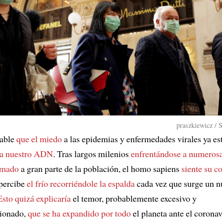
praszkiewicz / 
able
que el miedo
a las epidemias y enfermedades virales ya es
a nuestro ADN
. Tras largos milenios
enfrentándose a numeros
zmado
a gran parte de la población, el homo sapiens
siente su c
percibe
el frío recorriéndole la espalda
cada vez que surge un n
Esto quizá explicaría
el temor, probablemente excesivo y
ionado,
que se ha expandido por todo
el planeta ante el coronav