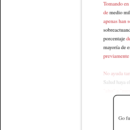
Tomando en 
de
medio mil
apenas han 
sobreactuan
porcentaje
d
mayoría de e
previamente
No ayuda t
Salud haya e
"alto" a "muy
Go fu