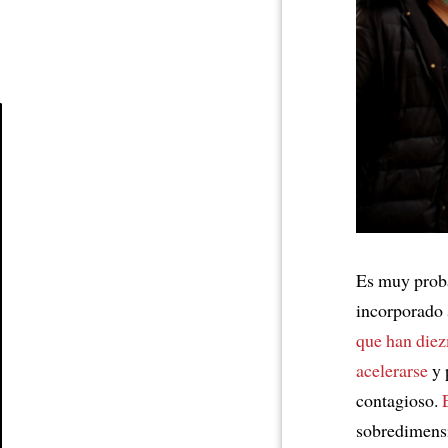
Article
Es muy prob
incorporado
que han die
acelerarse
y 
contagioso.
sobredimens