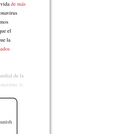
 vida
de más
onavirus
emos
que el
ue la
jados
ndial de la
ronavirus
de
panish