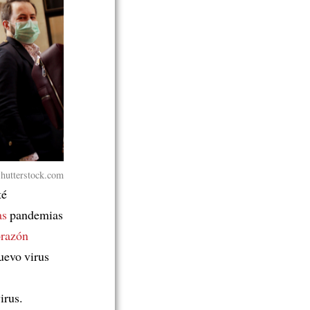
Shutterstock.com
té
as
pandemias
orazón
uevo virus
irus.