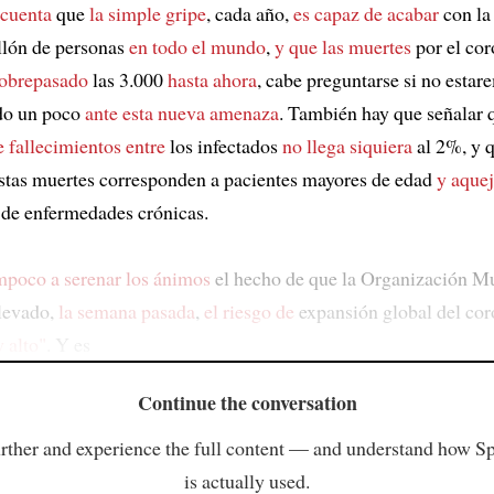
cuenta
que
la simple gripe
, cada año,
es capaz de acabar
con la
lón de personas
en todo el mundo
,
y que las muertes
por el cor
sobrepasado
las 3.000
hasta ahora
, cabe preguntarse si no estar
do un poco
ante esta nueva amenaza
. También hay que señalar 
e fallecimientos entre
los infectados
no llega siquiera
al 2%, y q
stas muertes corresponden a pacientes mayores de edad
y aque
de enfermedades crónicas.
ampoco
a serenar los ánimos
el hecho de que la Organización Mu
levado,
la semana pasada
,
el riesgo de
expansión global del co
 alto"
. Y es
Continue the conversation
rther and experience the full content — and understand how S
is actually used.