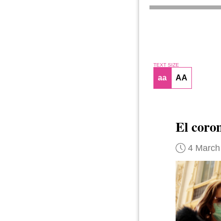
TEXT SIZE
aa
AA
El coro
4 March