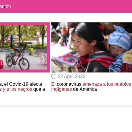
anish
22 April 2020
, el Covid-19 afecta
El coronavirus
amenaza a los pueblos
 y a los negros
que a
indígenas
de América