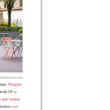
Shutterstock.com
irus.
Ningún
Covid-19
se
s
que tienen
itarios
son