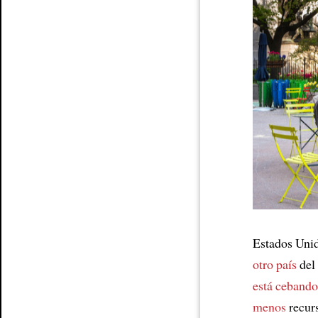
Article
Estados Uni
otro país
del
está cebando
menos
recur