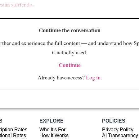
están sufriendo
.
Continue the conversation
rther and experience the full content — and understand how S
is actually used.
Continue
Already have access?
Log in
.
S
EXPLORE
POLICIES
iption Rates
Who It's For
Privacy Policy
ional Rates
How It Works
AI Transparency