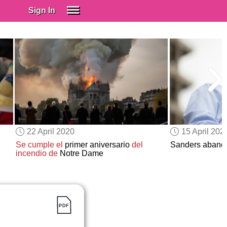
Sign In
SIGN IN
Spanish (Spain)
Spanish (Latino)
SUBSCRIBE
EDUCATIONAL LICENSES
GIFT CARDS
22 April 2020
15 April 202
OTHER LANGUAGES
Se cumple el
primer aniversario
del
Sanders aban
incendio de
Notre Dame
ABOUT US
ADJUST COLORS