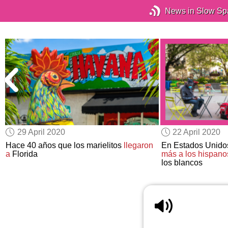
News in Slow Sp
29 April 2020
22 April 2020
Hace 40 años que los marielitos
llegaron
En Estados Unidos
a
Florida
más a los hispanos
los blancos