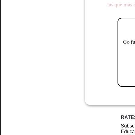
las que más 
Go fu
RATE
Subscr
Educat