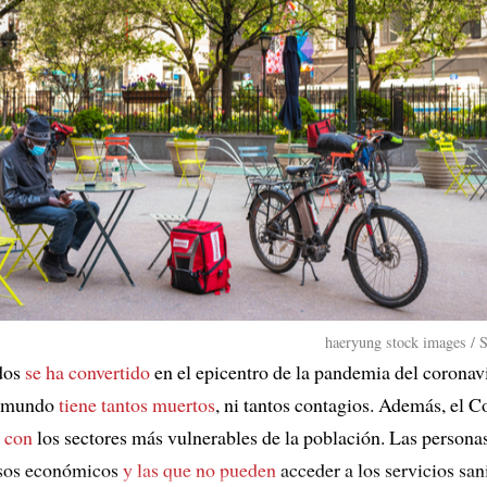
haeryung stock images / 
dos
se ha convertido
en el epicentro de la pandemia del coronav
 mundo
tiene tantos muertos
, ni tantos contagios. Además, el 
 con
los sectores más vulnerables de la población. Las persona
sos económicos
y las que no pueden
acceder a los servicios san