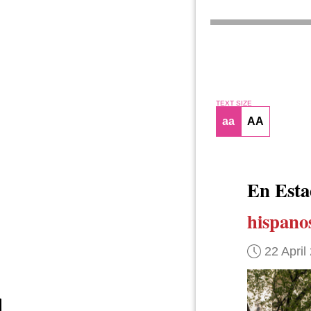
TEXT SIZE
aa
AA
En Esta
hispanos
22 April