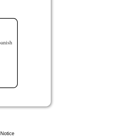
panish
 Notice