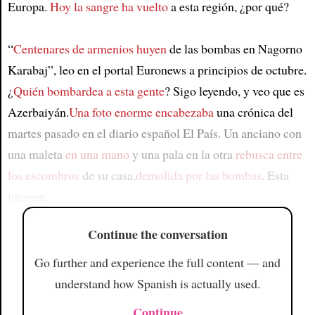
Europa.
Hoy la sangre ha vuelto
a esta región, ¿por qué?
“
Centenares de armenios huyen
de las bombas en Nagorno
Karabaj”, leo en el portal Euronews a principios de octubre.
¿
Quién bombardea a esta gente
? Sigo leyendo, y veo que es
Azerbaiyán.
Una foto enorme encabezaba
una crónica del
martes pasado en el diario español El País. Un anciano con
una maleta
en una mano
y una pala en la otra
rebusca entre
los escombros
de su casa,
demolida por las bombas
. Esta
imagen
Continue the conversation
Go further and experience the full content — and
understand how Spanish is actually used.
Continue