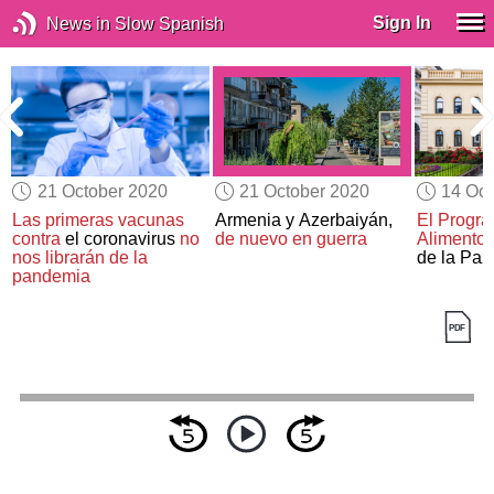
Sign In
News in Slow Spanish
21 October 2020
21 October 2020
14 Oct
Las primeras vacunas
Armenia y Azerbaiyán,
El Progr
contra
el coronavirus
no
de nuevo en guerra
Alimento
n
nos librarán de la
de la Paz
pandemia