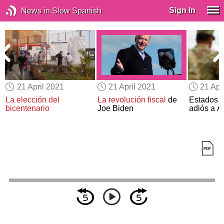
Sign In
News in Slow Spanish
21 April 2021
21 April 2021
21 Apr
La elección del
La revolución fiscal
de
Estados U
bicentenario
Joe Biden
adiós a A