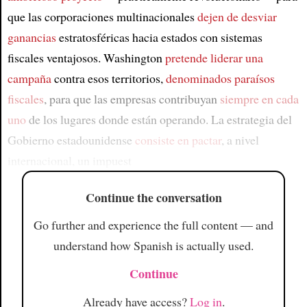
que las corporaciones multinacionales
dejen de desviar
ganancias
estratosféricas hacia estados con sistemas
fiscales ventajosos. Washington
pretende liderar una
campaña
contra esos territorios,
denominados paraísos
fiscales
, para que las empresas contribuyan
siempre en cada
uno
de los lugares donde están operando. La estrategia del
Gobierno estadounidense
consiste en pactar
, a nivel
internacional, un impuest
Continue the conversation
Go further and experience the full content — and
understand how Spanish is actually used.
Continue
Already have access?
Log in
.