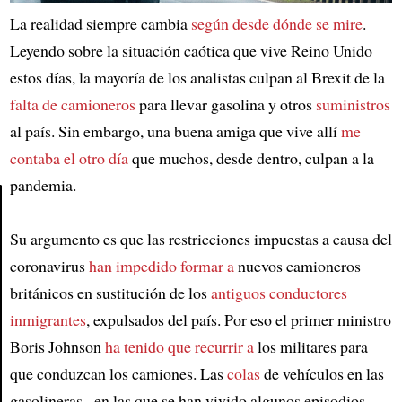
La realidad siempre cambia
según desde dónde se mire
.
Leyendo sobre la situación caótica que vive Reino Unido
estos días, la mayoría de los analistas culpan al Brexit de la
falta de camioneros
para llevar gasolina y otros
suministros
al país. Sin embargo, una buena amiga que vive allí
me
contaba el otro día
que muchos, desde dentro, culpan a la
pandemia.
Su argumento es que las restricciones impuestas a causa del
Article
coronavirus
han impedido formar a
nuevos camioneros
británicos en sustitución de los
antiguos conductores
inmigrantes
, expulsados del país. Por eso el primer ministro
Boris Johnson
ha tenido que recurrir a
los militares para
que conduzcan los camiones. Las
colas
de vehículos en las
gasolineras –en las que se han vivido algunos episodios