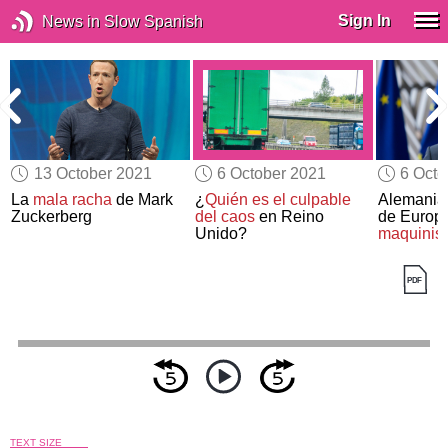
Sign In
News in Slow Spanish
13 October 2021
6 October 2021
6 Octo
a
La
mala racha
de Mark
¿
Quién es el culpable
Alemania,
Zuckerberg
del caos
en Reino
de Europ
Unido?
maquinist
TEXT SIZE