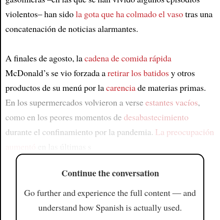
violentos– han sido
la gota que ha colmado el vaso
tras una
concatenación de noticias alarmantes.
A finales de agosto, la
cadena de comida rápida
McDonald’s se vio forzada a
retirar los batidos
y otros
productos de su menú por la
carencia
de materias primas.
En los supermercados volvieron a verse
estantes vacíos
,
como en los peores momentos de
desabastecimiento
durante el confinamiento por la pandemia.
La preocupación
aumentó
en las últimas s
Continue the conversation
Go further and experience the full content — and
understand how Spanish is actually used.