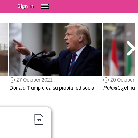
Sign In
SIGN IN
Spanish (Spain)
Spanish (Latino)
SUBSCRIBE
EDUCATIONAL LICENSES
GIFT CARDS
27 October 2021
20 October 
OTHER LANGUAGES
Donald Trump crea su propia red social
Polexit
, ¿el nu
ABOUT US
ADJUST COLORS