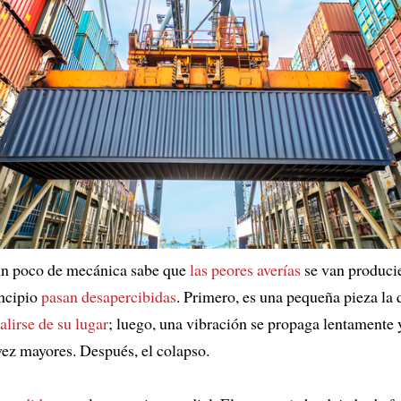
un poco de mecánica sabe que
las peores averías
se van produci
incipio
pasan desapercibidas
. Primero, es una pequeña pieza la 
alirse de su lugar
; luego, una vibración se propaga lentamente
vez mayores. Después, el colapso.