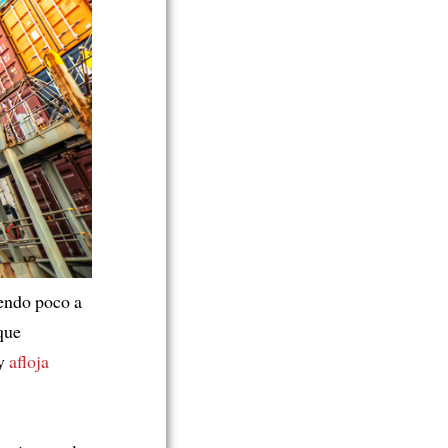
endo poco a
que
 y
afloja