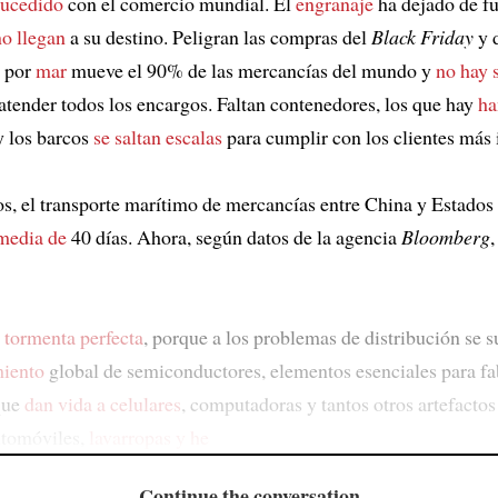
sucedido
con el comercio mundial. El
engranaje
ha dejado de fu
no llegan
a su destino. Peligran las compras del
Black Friday
y 
e por
mar
mueve el 90% de las mercancías del mundo y
no hay 
atender todos los encargos. Faltan contenedores, los que hay
ha
y los barcos
se saltan escalas
para cumplir con los clientes más 
s, el transporte marítimo de mercancías entre China y Estados
media de
40 días. Ahora, según datos de la agencia
Bloomberg
,
a
tormenta perfecta
, porque a los problemas de distribución se 
miento
global de semiconductores, elementos esenciales para fab
que
dan vida a celulares
, computadoras y tantos otros artefactos
utomóviles,
lavarropas y he
Continue the conversation