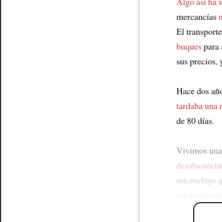
Algo así ha 
mercancías
El transport
buques
para 
sus precios, 
Hace dos año
tardaba una 
de 80 días.
Vivimos un
desabasteci
microchips 
(incluidos a