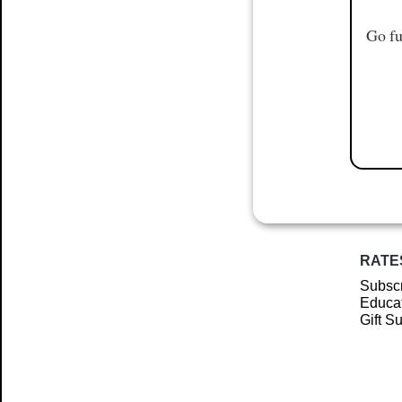
Go fu
RATE
Subscr
Educat
Gift S