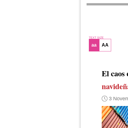
TEXT SIZE
aa
AA
El caos
navideñ
3 Novem