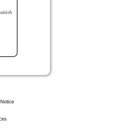
panish
 Notice
ces