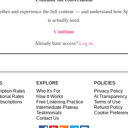
rther and experience the full content — and understand how S
is actually used.
Continue
Already have access?
Log in
.
S
EXPLORE
POLICIES
iption Rates
Who It's For
Privacy Policy
ional Rates
How It Works
AI Transparency
ubscriptions
Free Listening Practice
Terms of Use
Intermediate Plateau
Refund Policy
Testimonials
Cookie Preferen
Contact Us