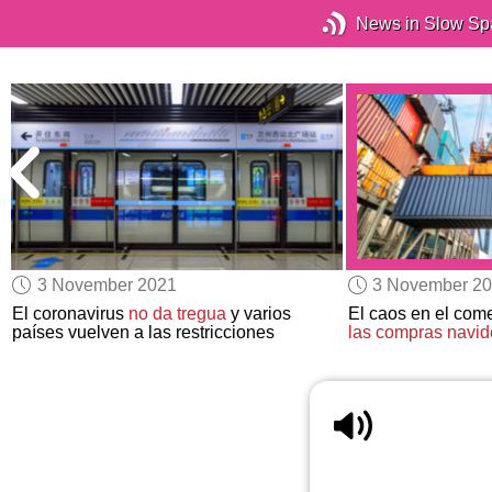
News in Slow Sp
3 November 2021
3 November 2
El coronavirus
no da tregua
y varios
El caos en el com
países vuelven a las restricciones
las compras navi