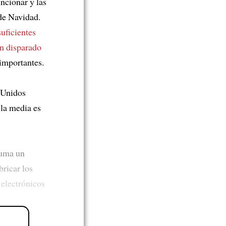
ncionar y las
de Navidad.
suficientes
n disparado
importantes.
 Unidos
 la media es
suma un
ricar los
 electrónicos